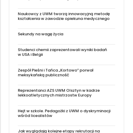
Naukowcy z UWM tworzą innowacyjną metodę
kształcenia w zawodzie opiekuna medycznego
Sekundy na wagę życia
Studenci chemii zaprezentowali wyniki badań
w USA i Belgii
Zespół Pieśni i Tańca „Kortowo” porwał
meksykańską publiczność
Reprezentanci AZS UWM Olsztyn w kadrze
lekkoatletycznych mistrzostw Europy
Hejt w szkole. Pedagożki z UWM o dyskryminacji
wśród licealistów
Jak wyglądają kolejne etapy rekrutacji na