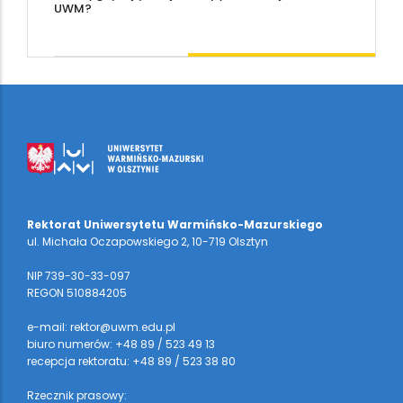
UWM?
Rektorat Uniwersytetu Warmińsko-Mazurskiego
ul. Michała Oczapowskiego 2, 10-719 Olsztyn
NIP 739-30-33-097
REGON 510884205
e-mail: rektor@uwm.edu.pl
biuro numerów: +48 89 / 523 49 13
recepcja rektoratu: +48 89 / 523 38 80
Rzecznik prasowy: