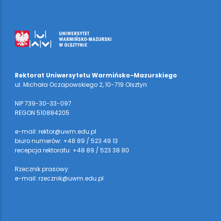
Rektorat Uniwersytetu Warmińsko-Mazurskiego
ul. Michała Oczapowskiego 2, 10-719 Olsztyn
NIP 739-30-33-097
REGON 510884205
e-mail: rektor@uwm.edu.pl
biuro numerów: +48 89 / 523 49 13
recepcja rektoratu: +48 89 / 523 38 80
Rzecznik prasowy:
e-mail: rzecznik@uwm.edu.pl