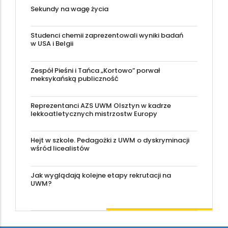
Sekundy na wagę życia
Studenci chemii zaprezentowali wyniki badań
w USA i Belgii
Zespół Pieśni i Tańca „Kortowo” porwał
meksykańską publiczność
Reprezentanci AZS UWM Olsztyn w kadrze
lekkoatletycznych mistrzostw Europy
Hejt w szkole. Pedagożki z UWM o dyskryminacji
wśród licealistów
Jak wyglądają kolejne etapy rekrutacji na
UWM?