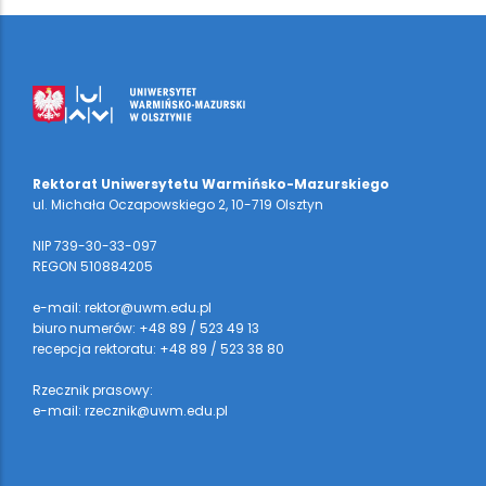
Rektorat Uniwersytetu Warmińsko-Mazurskiego
ul. Michała Oczapowskiego 2, 10-719 Olsztyn
NIP 739-30-33-097
REGON 510884205
e-mail: rektor@uwm.edu.pl
biuro numerów: +48 89 / 523 49 13
recepcja rektoratu: +48 89 / 523 38 80
Rzecznik prasowy:
e-mail: rzecznik@uwm.edu.pl