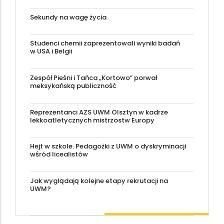
Sekundy na wagę życia
Studenci chemii zaprezentowali wyniki badań
w USA i Belgii
Zespół Pieśni i Tańca „Kortowo” porwał
meksykańską publiczność
Reprezentanci AZS UWM Olsztyn w kadrze
lekkoatletycznych mistrzostw Europy
Hejt w szkole. Pedagożki z UWM o dyskryminacji
wśród licealistów
Jak wyglądają kolejne etapy rekrutacji na
UWM?