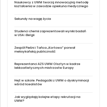
Naukowcy z UWM tworzą innowacyjną metodę
kształcenia w zawodzie opiekuna medycznego
Sekundy na wagę życia
Studenci chemii zaprezentowali wyniki badań
w USA i Belgii
Zespół Pieśni i Tańca „Kortowo” porwał
meksykańską publiczność
Reprezentanci AZS UWM Olsztyn w kadrze
lekkoatletycznych mistrzostw Europy
Hejt w szkole. Pedagożki z UWM o dyskryminacji
wśród licealistów
Jak wyglądają kolejne etapy rekrutacji na
UWM?