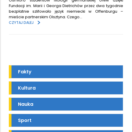
Ośmioro studentów filologii germańskiej UWM dzięki
Fundacji im. Marii i Georga Dietrichów przez dwa tygodnie
bezpłatnie szlifowało język niemiecki w Offenburgu –
mieście partnerskim Olsztyna. Czego…
>
CZYTAJ DALEJ
Fakty
Kultura
Nauka
Sport