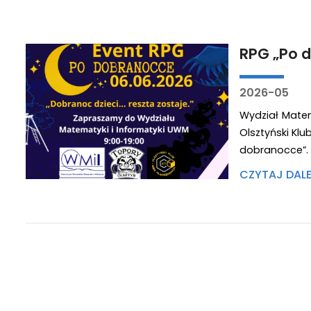
RPG „Po 
2026-05
Wydział Matem
Olsztyński Kl
dobranocce”.
CZYTAJ DAL