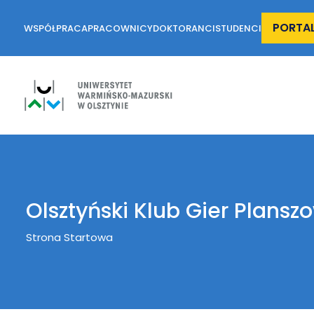
PORTA
WSPÓŁPRACA
PRACOWNICY
DOKTORANCI
STUDENCI
Olsztyński Klub Gier Plansz
Breadcrumb
Strona Startowa