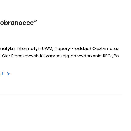
dobranocce”
atyki i Informatyki UWM, Topory - oddział Olsztyn oraz
ub Gier Planszowych K11 zapraszają na wydarzenie RPG „Po
>
EJ