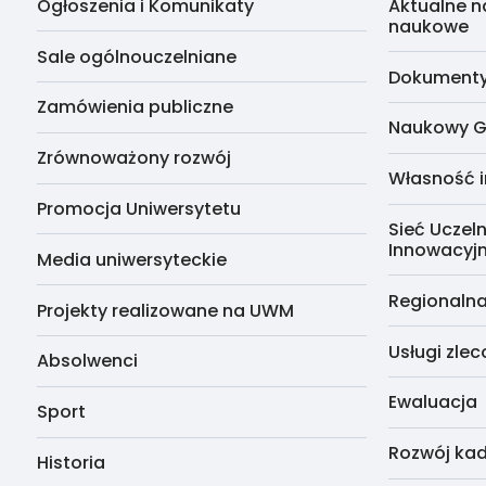
Ogłoszenia i Komunikaty
Aktualne n
naukowe
Sale ogólnouczelniane
Dokumenty 
Zamówienia publiczne
Naukowy G
Zrównoważony rozwój
Własność i
Promocja Uniwersytetu
Sieć Uczeln
Innowacyj
Media uniwersyteckie
Regionalna
Projekty realizowane na UWM
Usługi zle
Absolwenci
Ewaluacja
Sport
Rozwój kad
Historia