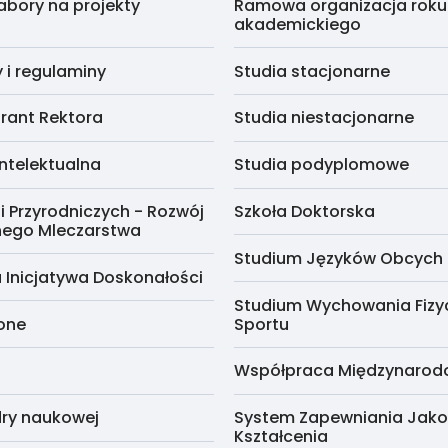
abory na projekty
Ramowa organizacja roku
akademickiego
i regulaminy
Studia stacjonarne
rant Rektora
Studia niestacjonarne
ntelektualna
Studia podyplomowe
i Przyrodniczych - Rozwój
Szkoła Doktorska
nego Mleczarstwa
Studium Języków Obcych
 Inicjatywa Doskonałości
Studium Wychowania Fizy
cone
Sportu
Współpraca Międzynaro
ry naukowej
System Zapewniania Jako
Kształcenia