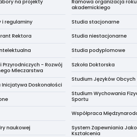
abory na projekty
Ramowa organizacja roku
akademickiego
i regulaminy
Studia stacjonarne
rant Rektora
Studia niestacjonarne
ntelektualna
Studia podyplomowe
i Przyrodniczych - Rozwój
Szkoła Doktorska
nego Mleczarstwa
Studium Języków Obcych
 Inicjatywa Doskonałości
Studium Wychowania Fizy
cone
Sportu
Współpraca Międzynaro
ry naukowej
System Zapewniania Jako
Kształcenia