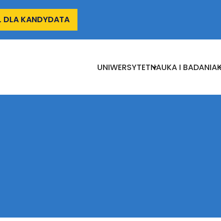
L DLA KANDYDATA
UNIWERSYTET
Nauka
I
UNIWERSYTET
NAUKA I BADANIA
Badania