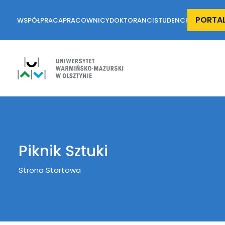
PORTA
WSPÓŁPRACA
PRACOWNICY
DOKTORANCI
STUDENCI
Piknik Sztuki
Breadcrumb
Strona Startowa