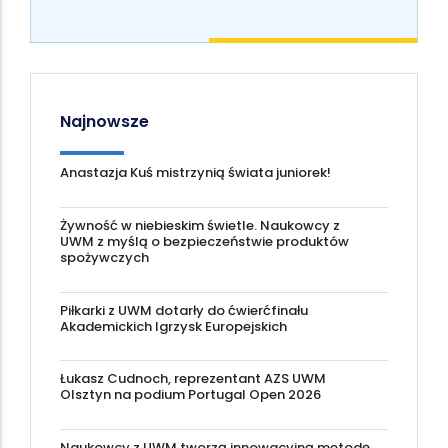
Najnowsze
Anastazja Kuś mistrzynią świata juniorek!
Żywność w niebieskim świetle. Naukowcy z
UWM z myślą o bezpieczeństwie produktów
spożywczych
Piłkarki z UWM dotarły do ćwierćfinału
Akademickich Igrzysk Europejskich
Łukasz Cudnoch, reprezentant AZS UWM
Olsztyn na podium Portugal Open 2026
Naukowcy z UWM tworzą innowacyjną metodę