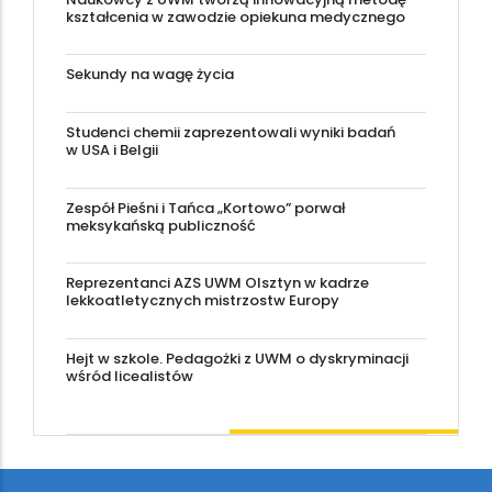
kształcenia w zawodzie opiekuna medycznego
Sekundy na wagę życia
Studenci chemii zaprezentowali wyniki badań
w USA i Belgii
Zespół Pieśni i Tańca „Kortowo” porwał
meksykańską publiczność
Reprezentanci AZS UWM Olsztyn w kadrze
lekkoatletycznych mistrzostw Europy
Hejt w szkole. Pedagożki z UWM o dyskryminacji
wśród licealistów