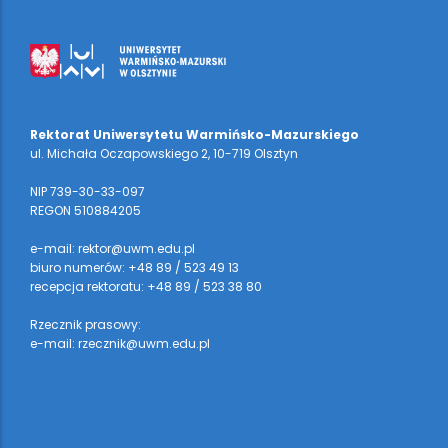
Rektorat Uniwersytetu Warmińsko-Mazurskiego
ul. Michała Oczapowskiego 2, 10-719 Olsztyn
NIP 739-30-33-097
REGON 510884205
e-mail: rektor@uwm.edu.pl
biuro numerów: +48 89 / 523 49 13
recepcja rektoratu: +48 89 / 523 38 80
Rzecznik prasowy:
e-mail: rzecznik@uwm.edu.pl