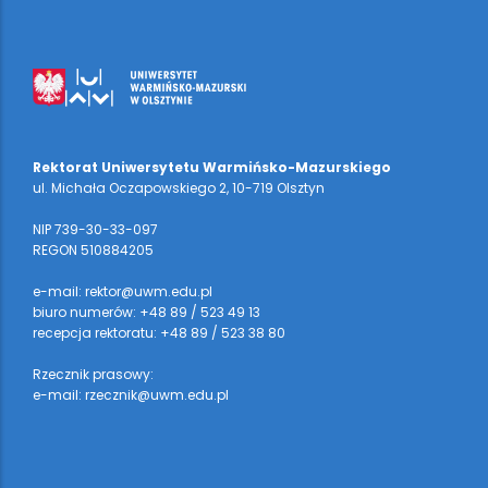
Rektorat Uniwersytetu Warmińsko-Mazurskiego
ul. Michała Oczapowskiego 2, 10-719 Olsztyn
NIP 739-30-33-097
REGON 510884205
e-mail: rektor@uwm.edu.pl
biuro numerów: +48 89 / 523 49 13
recepcja rektoratu: +48 89 / 523 38 80
Rzecznik prasowy:
e-mail: rzecznik@uwm.edu.pl