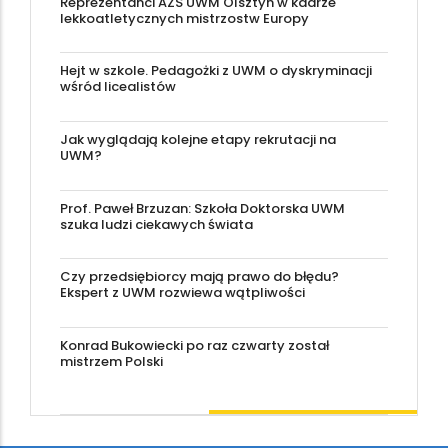
Reprezentanci AZS UWM Olsztyn w kadrze
lekkoatletycznych mistrzostw Europy
Hejt w szkole. Pedagożki z UWM o dyskryminacji
wśród licealistów
Jak wyglądają kolejne etapy rekrutacji na
UWM?
Prof. Paweł Brzuzan: Szkoła Doktorska UWM
szuka ludzi ciekawych świata
Czy przedsiębiorcy mają prawo do błędu?
Ekspert z UWM rozwiewa wątpliwości
Konrad Bukowiecki po raz czwarty został
mistrzem Polski