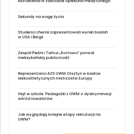
kształcenia w zawodzie opiekuna medycznego
Sekundy na wagę życia
Studenci chemii zaprezentowali wyniki badań
w USA i Belgii
Zespół Pieśni i Tańca „Kortowo” porwał
meksykańską publiczność
Reprezentanci AZS UWM Olsztyn w kadrze
lekkoatletycznych mistrzostw Europy
Hejt w szkole. Pedagożki z UWM o dyskryminacji
wśród licealistów
Jak wyglądają kolejne etapy rekrutacji na
UWM?