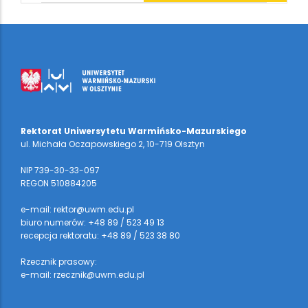
Rektorat Uniwersytetu Warmińsko-Mazurskiego
ul. Michała Oczapowskiego 2, 10-719 Olsztyn
NIP 739-30-33-097
REGON 510884205
e-mail: rektor@uwm.edu.pl
biuro numerów: +48 89 / 523 49 13
recepcja rektoratu: +48 89 / 523 38 80
Rzecznik prasowy:
e-mail: rzecznik@uwm.edu.pl