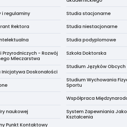
akademickiego
i regulaminy
Studia stacjonarne
rant Rektora
Studia niestacjonarne
ntelektualna
Studia podyplomowe
i Przyrodniczych - Rozwój
Szkoła Doktorska
nego Mleczarstwa
Studium Języków Obcych
 Inicjatywa Doskonałości
Studium Wychowania Fizy
cone
Sportu
Współpraca Międzynaro
ry naukowej
System Zapewniania Jako
Kształcenia
ny Punkt Kontaktowy