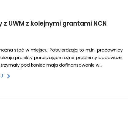
 z UWM z kolejnymi grantami NCN
ożna stać w miejscu. Potwierdzają to m.in. pracownicy
ealizują projekty poruszające różne problemy badawcze.
 otrzymały pod koniec maja dofinansowanie w…
>
EJ