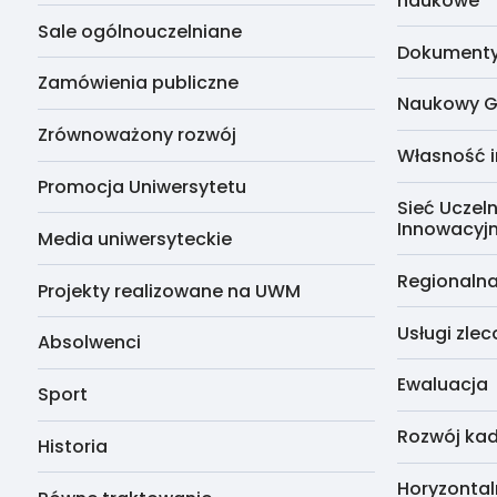
naukowe
Sale ogólnouczelniane
Dokumenty 
Zamówienia publiczne
Naukowy G
Zrównoważony rozwój
Własność i
Promocja Uniwersytetu
Sieć Uczeln
Innowacyj
Media uniwersyteckie
Regionalna
Projekty realizowane na UWM
Usługi zle
Absolwenci
Ewaluacja
Sport
Rozwój kad
Historia
Horyzontal