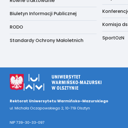
Równe traktowanie
Konferencj
Biuletyn Informacji Publicznej
Komisja ds
RODO
SportOzN
Standardy Ochrony Małoletnich
Rektorat Uniwersytetu Warmińsko-Mazurskiego
ul. Michała Oczapowskiego 2, 10-719 Olsztyn
NIP 739-30-33-097