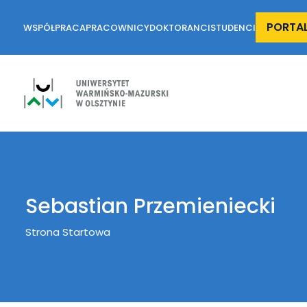
PORTA
WSPÓŁPRACA
PRACOWNICY
DOKTORANCI
STUDENCI
Sebastian Przemieniecki
Breadcrumb
Strona Startowa