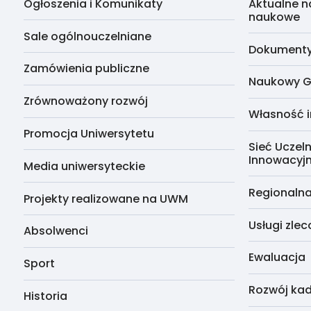
Ogłoszenia i Komunikaty
Aktualne n
naukowe
Sale ogólnouczelniane
Dokumenty 
Zamówienia publiczne
Naukowy G
Zrównoważony rozwój
Własność i
Promocja Uniwersytetu
Sieć Uczeln
Innowacyj
Media uniwersyteckie
Regionalna
Projekty realizowane na UWM
Usługi zle
Absolwenci
Ewaluacja
Sport
Rozwój kad
Historia