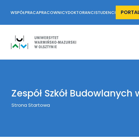
PORTA
WSPÓŁPRACA
PRACOWNICY
DOKTORANCI
STUDENCI
Zespół Szkół Budowlanych w
Breadcrumb
Strona Startowa