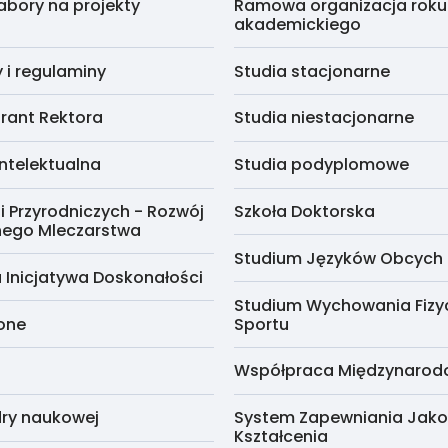
abory na projekty
Ramowa organizacja roku
akademickiego
i regulaminy
Studia stacjonarne
rant Rektora
Studia niestacjonarne
ntelektualna
Studia podyplomowe
i Przyrodniczych - Rozwój
Szkoła Doktorska
nego Mleczarstwa
Studium Języków Obcych
 Inicjatywa Doskonałości
Studium Wychowania Fizy
cone
Sportu
Współpraca Międzynaro
ry naukowej
System Zapewniania Jako
Kształcenia