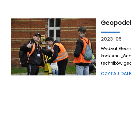
Geopodch
2023-05
Wydział Geoi
konkursu „Geo
techników geo
CZYTAJ DAL