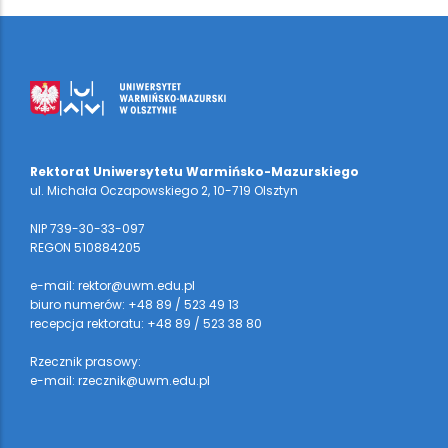
Rektorat Uniwersytetu Warmińsko-Mazurskiego
ul. Michała Oczapowskiego 2, 10-719 Olsztyn
NIP 739-30-33-097
REGON 510884205
e-mail: rektor@uwm.edu.pl
biuro numerów: +48 89 / 523 49 13
recepcja rektoratu: +48 89 / 523 38 80
Rzecznik prasowy:
e-mail: rzecznik@uwm.edu.pl