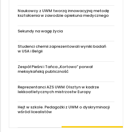
Naukowcy z UWM tworzą innowacyjną metodę
kształcenia w zawodzie opiekuna medycznego
Sekundy na wagę życia
Studenci chemii zaprezentowali wyniki badań
w USA i Belgii
Zespół Pieśni i Tańca „Kortowo” porwał
meksykańską publiczność
Reprezentanci AZS UWM Olsztyn w kadrze
lekkoatletycznych mistrzostw Europy
Hejt w szkole. Pedagożki z UWM o dyskryminacji
wśród licealistów