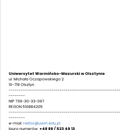
Uniwersytet Warmińsko-Mazurski w Olsztynie
ul. Michała Oczapowskiego 2
10-719 Olsztyn
-------------------------------------------------------
--------
NIP 739-30-33-097
REGON 510884205
-------------------------------------------------------
--------
e-mail:
rektor@uwm.edu.pl
biuro numerów:
+48 89 / 523 49 13