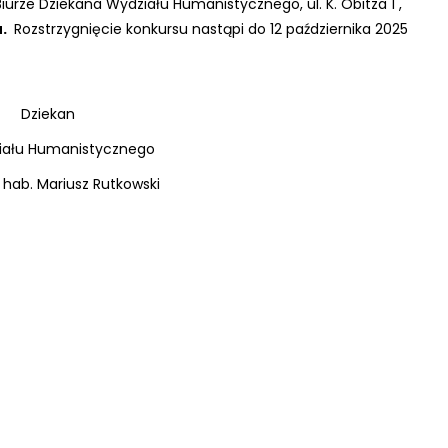
rze Dziekana Wydziału Humanistycznego, ul. K. Obitza 1 ,
.
Rozstrzygnięcie konkursu nastąpi do 12 października 2025
an
ycznego
r hab. Mariusz Rutkowski