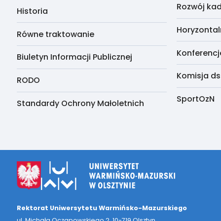
Rozwój kad
Historia
Horyzontal
Równe traktowanie
Konferencj
Biuletyn Informacji Publicznej
Komisja ds
RODO
SportOzN
Standardy Ochrony Małoletnich
Rektorat Uniwersytetu Warmińsko-Mazurskiego
ul. Michała Oczapowskiego 2, 10-719 Olsztyn