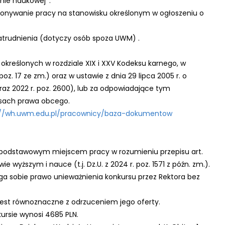
inie naukowej*.
onywanie pracy na stanowisku określonym w ogłoszeniu o
atrudnienia (dotyczy osób spoza UWM) .
określonych w rozdziale XIX i XXV Kodeksu karnego, w
. poz. 17 ze zm.) oraz w ustawie z dnia 29 lipca 2005 r. o
 oraz 2022 r. poz. 2600), lub za odpowiadające tym
isach prawa obcego.
://wh.uwm.edu.pl/pracownicy/baza-dokumentow
 podstawowym miejscem pracy w rozumieniu przepisu art.
ie wyższym i nauce (t.j. Dz.U. z 2024 r. poz. 1571 z późn. zm.).
ga sobie prawo unieważnienia konkursu przez Rektora bez
est równoznaczne z odrzuceniem jego oferty.
rsie wynosi 4685 PLN.