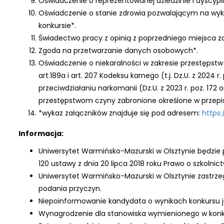
Oświadczenie o reprezentowanej dziedzinie i dyscypl
Oświadczenie o stanie zdrowia pozwalającym na wyk
konkursie*.
Świadectwo pracy z opinią z poprzedniego miejsca z
Zgoda na przetwarzanie danych osobowych*.
Oświadczenie o niekaralności w zakresie przestępstw 
art.189a i art. 207 Kodeksu karnego (t.j. Dz.U. z 2024 r
przeciwdziałaniu narkomanii (Dz.U. z 2023 r. poz. 172
przestępstwom czyny zabronione określone w przep
*
wykaz załączników znajduje się pod adresem:
https
Informacja:
Uniwersytet Warmińsko-Mazurski w Olsztynie będzie
120 ustawy z dnia 20 lipca 2018 roku Prawo o szkolnictw
Uniwersytet Warmińsko-Mazurski w Olsztynie zastrze
podania przyczyn.
Niepoinformowanie kandydata o wynikach konkursu j
Wynagrodzenie dla stanowiska wymienionego w konku