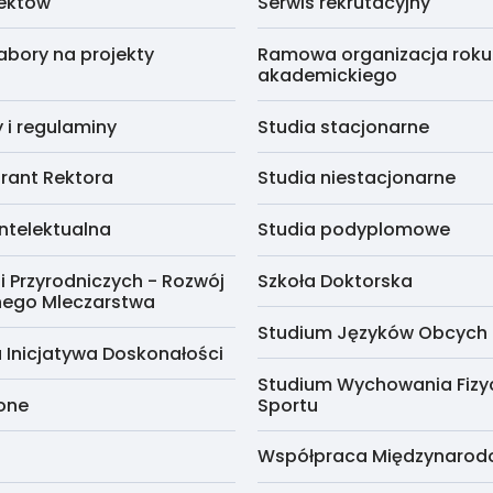
jektów
Serwis rekrutacyjny
abory na projekty
Ramowa organizacja roku
akademickiego
i regulaminy
Studia stacjonarne
rant Rektora
Studia niestacjonarne
ntelektualna
Studia podyplomowe
i Przyrodniczych - Rozwój
Szkoła Doktorska
nego Mleczarstwa
Studium Języków Obcych
 Inicjatywa Doskonałości
Studium Wychowania Fizy
cone
Sportu
Współpraca Międzynaro