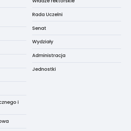
Władze rektorskie
Rada Uczelni
Senat
Wydziały
Administracja
Jednostki
cznego i
dowa