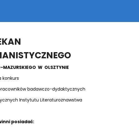
EKAN
MANISTYCZNEGO
-MAZURSKIEGO W OLSZTYNIE
a konkurs
pracowników badawczo-dydaktycznych
ęzycznych Instytutu Literaturoznawstwa
inni posiadać: