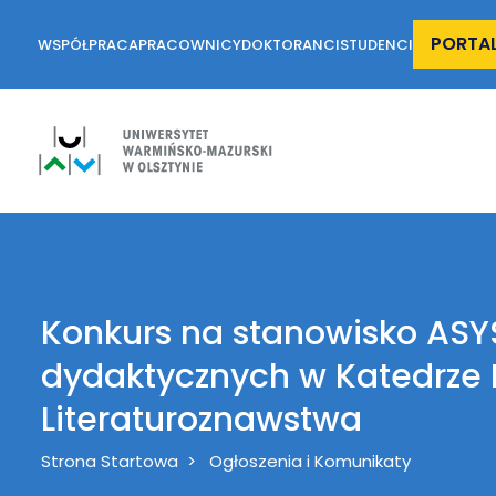
PORTA
WSPÓŁPRACA
PRACOWNICY
DOKTORANCI
STUDENCI
Konkurs na stanowisko AS
dydaktycznych w Katedrze Li
Literaturoznawstwa
Breadcrumb
Strona Startowa
Ogłoszenia i Komunikaty