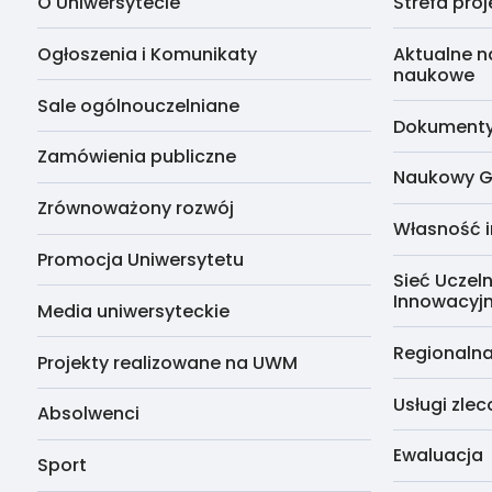
O Uniwersytecie
Strefa pro
Ogłoszenia i Komunikaty
Aktualne n
naukowe
Sale ogólnouczelniane
Dokumenty 
Zamówienia publiczne
Naukowy G
Zrównoważony rozwój
Własność i
Promocja Uniwersytetu
Sieć Uczeln
Innowacyj
Media uniwersyteckie
Regionalna
Projekty realizowane na UWM
Usługi zle
Absolwenci
Ewaluacja
Sport