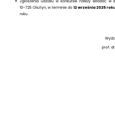
Zgłoszenia udziału w konkursie należy składać w Biu
10-725 Olsztyn, w terminie do
12 września 2025 roku
roku .
Dziek
Wydziału Humanist
prof. d