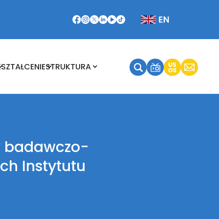
Kształcenie
Struktura
KSZTAŁCENIE
STRUKTURA
w badawczo-
ch Instytutu