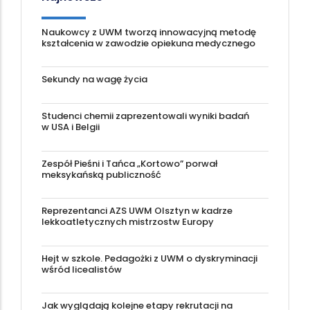
Naukowcy z UWM tworzą innowacyjną metodę
kształcenia w zawodzie opiekuna medycznego
Sekundy na wagę życia
Studenci chemii zaprezentowali wyniki badań
w USA i Belgii
Zespół Pieśni i Tańca „Kortowo” porwał
meksykańską publiczność
Reprezentanci AZS UWM Olsztyn w kadrze
lekkoatletycznych mistrzostw Europy
Hejt w szkole. Pedagożki z UWM o dyskryminacji
wśród licealistów
Jak wyglądają kolejne etapy rekrutacji na