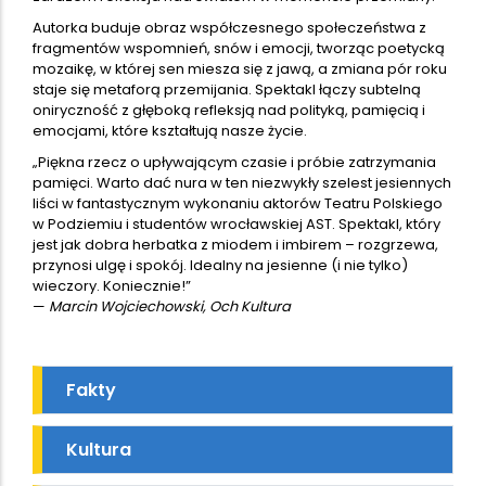
Autorka buduje obraz współczesnego społeczeństwa z
fragmentów wspomnień, snów i emocji, tworząc poetycką
mozaikę, w której sen miesza się z jawą, a zmiana pór roku
staje się metaforą przemijania. Spektakl łączy subtelną
oniryczność z głęboką refleksją nad polityką, pamięcią i
emocjami, które kształtują nasze życie.
„Piękna rzecz o upływającym czasie i próbie zatrzymania
pamięci. Warto dać nura w ten niezwykły szelest jesiennych
liści w fantastycznym wykonaniu aktorów Teatru Polskiego
w Podziemiu i studentów wrocławskiej AST. Spektakl, który
jest jak dobra herbatka z miodem i imbirem – rozgrzewa,
przynosi ulgę i spokój. Idealny na jesienne (i nie tylko)
wieczory. Koniecznie!”
—
Marcin Wojciechowski, Och Kultura
Fakty
Kultura