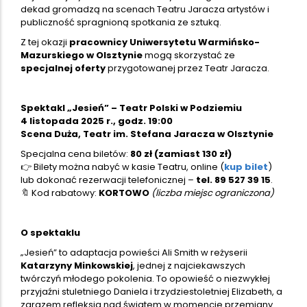
dekad gromadzą na scenach Teatru Jaracza artystów i
publiczność spragnioną spotkania ze sztuką.
Z tej okazji
pracownicy Uniwersytetu Warmińsko-
Mazurskiego w Olsztynie
mogą skorzystać ze
specjalnej oferty
przygotowanej przez Teatr Jaracza.
Spektakl „Jesień” – Teatr Polski w Podziemiu
4 listopada 2025 r., godz. 19:00
Scena Duża, Teatr im. Stefana Jaracza w Olsztynie
Specjalna cena biletów:
80 zł (zamiast 130 zł)
👉 Bilety można nabyć w kasie Teatru, online (
kup bilet
)
lub dokonać rezerwacji telefonicznej –
tel. 89 527 39 15
.
🔖 Kod rabatowy:
KORTOWO
(liczba miejsc ograniczona)
O spektaklu
„Jesień” to adaptacja powieści Ali Smith w reżyserii
Katarzyny Minkowskiej
, jednej z najciekawszych
twórczyń młodego pokolenia. To opowieść o niezwykłej
przyjaźni stuletniego Daniela i trzydziestoletniej Elizabeth, a
zarazem refleksja nad światem w momencie przemiany.