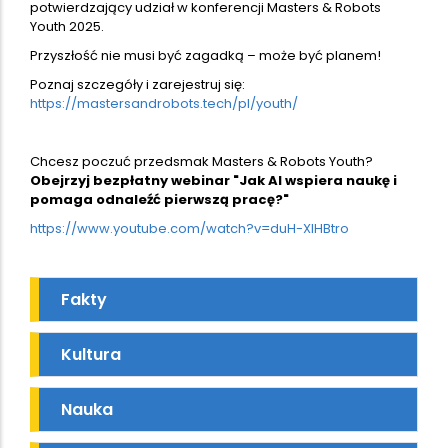
potwierdzający udział w konferencji Masters & Robots
Youth 2025.
Przyszłość nie musi być zagadką – może być planem!
Poznaj szczegóły i zarejestruj się:
https://mastersandrobots.tech/pl/youth/
Chcesz poczuć przedsmak Masters & Robots Youth?
Obejrzyj bezpłatny webinar "Jak AI wspiera naukę i
pomaga odnaleźć pierwszą pracę?"
https://www.youtube.com/watch?v=duH-XIHBtro
Fakty
Kultura
Nauka