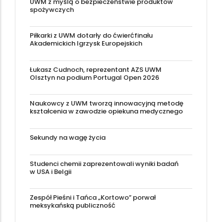
UWM z myślą o bezpieczeństwie produktów
spożywczych
Piłkarki z UWM dotarły do ćwierćfinału
Akademickich Igrzysk Europejskich
Łukasz Cudnoch, reprezentant AZS UWM
Olsztyn na podium Portugal Open 2026
Naukowcy z UWM tworzą innowacyjną metodę
kształcenia w zawodzie opiekuna medycznego
Sekundy na wagę życia
Studenci chemii zaprezentowali wyniki badań
w USA i Belgii
Zespół Pieśni i Tańca „Kortowo” porwał
meksykańską publiczność