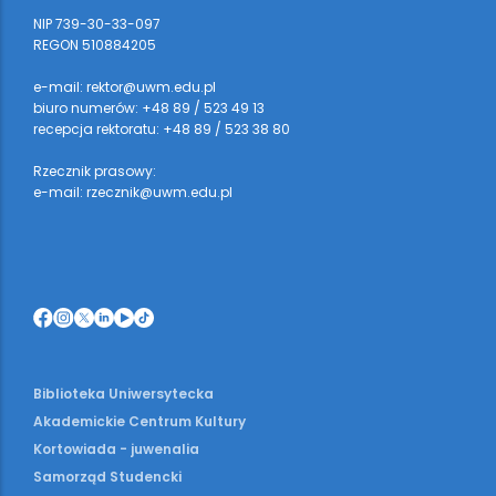
NIP 739-30-33-097
REGON 510884205
e-mail: rektor@uwm.edu.pl
biuro numerów: +48 89 / 523 49 13
recepcja rektoratu: +48 89 / 523 38 80
Rzecznik prasowy:
e-mail: rzecznik@uwm.edu.pl
Biblioteka Uniwersytecka
Akademickie Centrum Kultury
Kortowiada - juwenalia
Samorząd Studencki