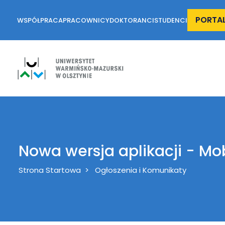
PORTA
WSPÓŁPRACA
PRACOWNICY
DOKTORANCI
STUDENCI
Nowa wersja aplikacji - Mo
Breadcrumb
Strona Startowa
Ogłoszenia i Komunikaty