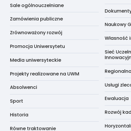
Sale ogólnouczelniane
Dokumenty 
Zamówienia publiczne
Naukowy G
Zrównoważony rozwój
Własność i
Promocja Uniwersytetu
Sieć Uczeln
Innowacyj
Media uniwersyteckie
Regionalna
Projekty realizowane na UWM
Usługi zle
Absolwenci
Ewaluacja
Sport
Rozwój kad
Historia
Horyzontal
Równe traktowanie