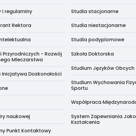
i regulaminy
Studia stacjonarne
rant Rektora
Studia niestacjonarne
ntelektualna
Studia podyplomowe
i Przyrodniczych - Rozwój
Szkoła Doktorska
nego Mleczarstwa
Studium Języków Obcych
 Inicjatywa Doskonałości
Studium Wychowania Fizy
cone
Sportu
Współpraca Międzynaro
ry naukowej
System Zapewniania Jako
Kształcenia
ny Punkt Kontaktowy