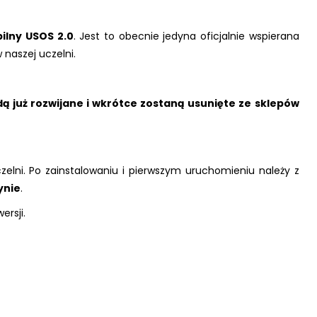
ilny USOS 2.0
. Jest to obecnie jedyna oficjalnie wspierana
 naszej uczelni.
ą już rozwijane i wkrótce zostaną usunięte ze sklepów
czelni. Po zainstalowaniu i pierwszym uruchomieniu należy z
ynie
.
ersji.