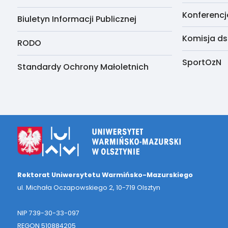
Konferencj
Biuletyn Informacji Publicznej
Komisja ds
RODO
SportOzN
Standardy Ochrony Małoletnich
Rektorat Uniwersytetu Warmińsko-Mazurskiego
ul. Michała Oczapowskiego 2, 10-719 Olsztyn
NIP 739-30-33-097
REGON 510884205