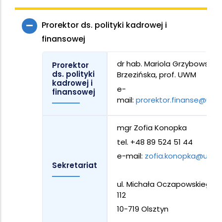
Prorektor ds. polityki kadrowej i
finansowej
dr hab. Mariola Grzybowska-
Prorektor
ds. polityki
Brzezińska, prof. UWM
kadrowej i
e-
finansowej
mail:
prorektor.finanse@uwm
mgr Zofia Konopka
tel. +48 89 524 51 44
e-mail:
zofia.konopka@uwm.
Sekretariat
ul. Michała Oczapowskiego 2,
112
10-719 Olsztyn