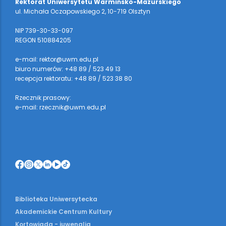
Rektorat Uniwersytetu Warmińsko-Mazurskiego
ul. Michała Oczapowskiego 2, 10-719 Olsztyn
NIP 739-30-33-097
REGON 510884205
e-mail: rektor@uwm.edu.pl
biuro numerów: +48 89 / 523 49 13
recepcja rektoratu: +48 89 / 523 38 80
Rzecznik prasowy:
e-mail: rzecznik@uwm.edu.pl
Biblioteka Uniwersytecka
Akademickie Centrum Kultury
Kortowiada - juwenalia