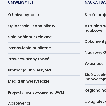
UNIWERSYTET
NAUKA I B
O Uniwersytecie
Strefa pro
Ogłoszenia i Komunikaty
Aktualne n
naukowe
Sale ogólnouczelniane
Dokumenty 
Zamówienia publiczne
Naukowy G
Zrównoważony rozwój
Własność i
Promocja Uniwersytetu
Sieć Uczeln
Innowacyj
Media uniwersyteckie
Regionalna
Projekty realizowane na UWM
Usługi zle
Absolwenci