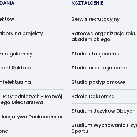
ADANIA
KSZTAŁCENIE
jektów
Serwis rekrutacyjny
abory na projekty
Ramowa organizacja roku
akademickiego
i regulaminy
Studia stacjonarne
rant Rektora
Studia niestacjonarne
ntelektualna
Studia podyplomowe
i Przyrodniczych - Rozwój
Szkoła Doktorska
nego Mleczarstwa
Studium Języków Obcych
 Inicjatywa Doskonałości
Studium Wychowania Fizy
cone
Sportu