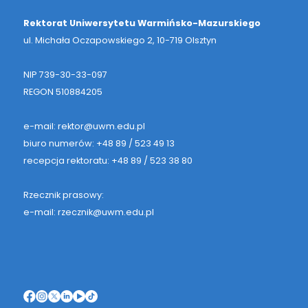
Rektorat Uniwersytetu Warmińsko-Mazurskiego
ul. Michała Oczapowskiego 2, 10-719 Olsztyn
NIP 739-30-33-097
REGON 510884205
e-mail: rektor@uwm.edu.pl
biuro numerów: +48 89 / 523 49 13
recepcja rektoratu: +48 89 / 523 38 80
Rzecznik prasowy:
e-mail: rzecznik@uwm.edu.pl