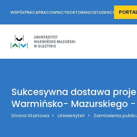
PORTA
WSPÓŁPRACA
PRACOWNICY
DOKTORANCI
STUDENCI
Sukcesywna dostawa projek
Warmińsko- Mazurskiego - 
Breadcrumb
Strona Startowa
Uniwersytet
Zamówienia public