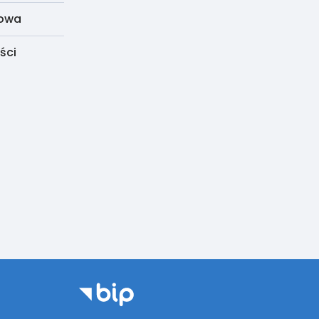
dowa
ści