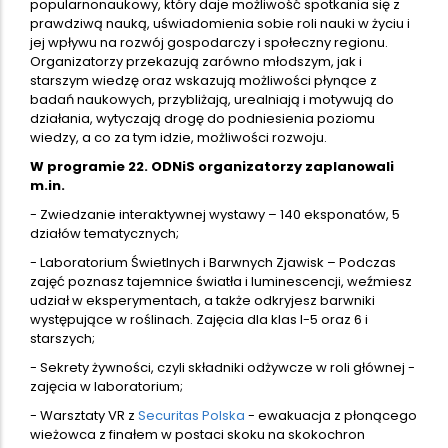
popularnonaukowy, który daje możliwość spotkania się z
prawdziwą nauką, uświadomienia sobie roli nauki w życiu i
jej wpływu na rozwój gospodarczy i społeczny regionu.
Organizatorzy przekazują zarówno młodszym, jak i
starszym wiedzę oraz wskazują możliwości płynące z
badań naukowych, przybliżają, urealniają i motywują do
działania, wytyczają drogę do podniesienia poziomu
wiedzy, a co za tym idzie, możliwości rozwoju.
W programie 22. ODNiS organizatorzy zaplanowali
m.in.
- Zwiedzanie interaktywnej wystawy – 140 eksponatów, 5
działów tematycznych;
- Laboratorium Świetlnych i Barwnych Zjawisk – Podczas
zajęć poznasz tajemnice światła i luminescencji, weźmiesz
udział w eksperymentach, a także odkryjesz barwniki
występujące w roślinach. Zajęcia dla klas I-5 oraz 6 i
starszych;
- Sekrety żywności, czyli składniki odżywcze w roli głównej -
zajęcia w laboratorium;
- Warsztaty VR z
Securitas Polska
- ewakuacja z płonącego
wieżowca z finałem w postaci skoku na skokochron