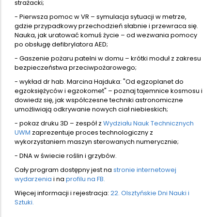
strażacki;
- Pierwsza pomoc w VR – symulacja sytuacji w metrze,
gdzie przypadkowy przechodzień słabnie i przewraca się.
Nauka, jak uratować komuś życie – od wezwania pomocy
po obsługę defibrylatora AED;
- Gaszenie pożaru patelni w domu – krótki moduł z zakresu
bezpieczeństwa przeciwpożarowego;
- wykład dr hab. Marcina Hajduka: "Od egzoplanet do
egzoksiężyców i egzokomet" – poznaj tajemnice kosmosu i
dowiedz się, jak współczesne techniki astronomiczne
umożliwiają odkrywanie nowych ciał niebieskich;
- pokaz druku 3D – zespół z
Wydziału Nauk Technicznych
UWM
zaprezentuje proces technologiczny z
wykorzystaniem maszyn sterowanych numerycznie;
- DNA w świecie roślin i grzybów.
Cały program dostępny jest na
stronie internetowej
wydarzenia
i na
profilu na FB.
Więcej informacji i rejestracja:
22. Olsztyńskie Dni Nauki i
Sztuki.