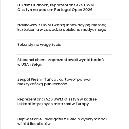
Łukasz Cudnoch, reprezentant AZS UWM
Olsztyn na podium Portugal Open 2026
Naukowcy z UWM tworzą innowacyjną metodę
kształcenia w zawodzie opiekuna medycznego
Sekundy na wagę życia
Studenci chemii zaprezentowali wyniki badań
w USA i Belgii
Zespół Pieśni i Tańca „Kortowo” porwał
meksykańską publiczność
Reprezentanci AZS UWM Olsztyn w kadrze
lekkoatletycznych mistrzostw Europy
Hejt w szkole. Pedagożki z UWM o dyskryminacji
wśród licealistów