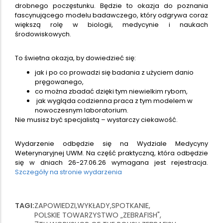
drobnego poczęstunku. Będzie to okazja do poznania
fascynującego modelu badawczego, który odgrywa coraz
większą rolę w biologii, medycynie i naukach
środowiskowych.
To świetna okazja, by dowiedzieć się:
jak i po co prowadzi się badania z użyciem danio
pręgowanego,
co można zbadać dzięki tym niewielkim rybom,
jak wygląda codzienna praca z tym modelem w
nowoczesnym laboratorium.
Nie musisz być specjalistą – wystarczy ciekawość.
Wydarzenie odbędzie się na Wydziale Medycyny
Weterynaryjnej UWM. Na część praktyczną, która odbędzie
się w dniach 26-27.06.26 wymagana jest rejestracja.
Szczegóły na stronie wydarzenia
TAGI
ZAPOWIEDZI
WYKŁADY
SPOTKANIE
POLSKIE TOWARZYSTWO „ZEBRAFISH"