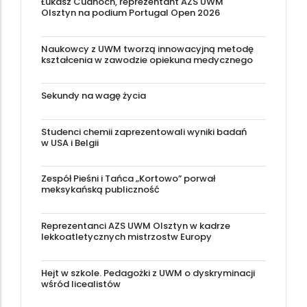
Łukasz Cudnoch, reprezentant AZS UWM
Olsztyn na podium Portugal Open 2026
Naukowcy z UWM tworzą innowacyjną metodę
kształcenia w zawodzie opiekuna medycznego
Sekundy na wagę życia
Studenci chemii zaprezentowali wyniki badań
w USA i Belgii
Zespół Pieśni i Tańca „Kortowo” porwał
meksykańską publiczność
Reprezentanci AZS UWM Olsztyn w kadrze
lekkoatletycznych mistrzostw Europy
Hejt w szkole. Pedagożki z UWM o dyskryminacji
wśród licealistów