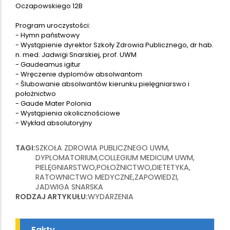
Oczapowskiego 12B
Program uroczystości:
- Hymn państwowy
- Wystąpienie dyrektor Szkoły Zdrowia Publicznego, dr hab.
n. med. Jadwigi Snarskiej, prof. UWM
- Gaudeamus igitur
- Wręczenie dyplomów absolwantom
- Ślubowanie absolwantów kierunku pielęgniarswo i
położnictwo
- Gaude Mater Polonia
- Wystąpienia okolicznościowe
- Wykład absolutoryjny
TAGI
SZKOŁA ZDROWIA PUBLICZNEGO UWM
DYPLOMATORIUM
COLLEGIUM MEDICUM UWM
PIELĘGNIARSTWO
POŁOŻNICTWO
DIETETYKA
RATOWNICTWO MEDYCZNE
ZAPOWIEDZI
JADWIGA SNARSKA
RODZAJ ARTYKUŁU
WYDARZENIA
Fakty