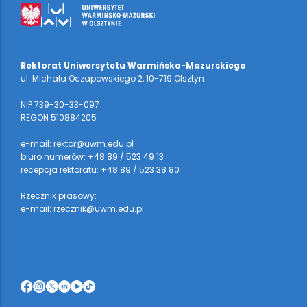
Rektorat Uniwersytetu Warmińsko-Mazurskiego
ul. Michała Oczapowskiego 2, 10-719 Olsztyn
NIP 739-30-33-097
REGON 510884205
e-mail: rektor@uwm.edu.pl
biuro numerów: +48 89 / 523 49 13
recepcja rektoratu: +48 89 / 523 38 80
Rzecznik prasowy:
e-mail: rzecznik@uwm.edu.pl