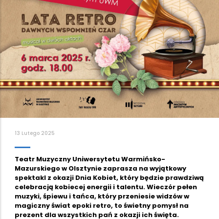
13 Lutego 2025
Teatr Muzyczny Uniwersytetu Warmińsko-
Mazurskiego w Olsztynie zaprasza na wyjątkowy
spektakl z okazji Dnia Kobiet, który będzie prawdziwą
celebracją kobiecej energii i talentu. Wieczór pełen
muzyki, śpiewu i tańca, który przeniesie widzów w
magiczny świat epoki retro, to świetny pomysł na
prezent dla wszystkich pań z okazji ich święta.