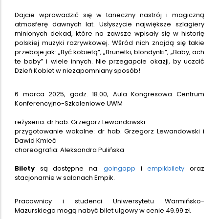
Dajcie wprowadzić się w taneczny nastrój i magiczną
atmosferę dawnych lat. Usłyszycie największe szlagiery
minionych dekad, które na zawsze wpisały się w historię
polskiej muzyki rozrywkowej. Wśród nich znajdą się takie
przeboje jak: „Być kobietą”, „Brunetki, blondynki”, „Baby, ach
te baby” i wiele innych. Nie przegapcie okazji, by uczcić
Dzień Kobiet w niezapomniany sposób!
6 marca 2025, godz. 18.00, Aula Kongresowa Centrum
Konferencyjno-Szkoleniowe UWM
reżyseria: dr hab. Grzegorz Lewandowski
przygotowanie wokalne: dr hab. Grzegorz Lewandowski i
Dawid Kmieć
choreografia: Aleksandra Pulińska
Bilety
są dostępne na:
goingapp
i
empikbilety
oraz
stacjonarnie w salonach Empik.
Pracownicy i studenci Uniwersytetu Warmińsko-
Mazurskiego mogą nabyć bilet ulgowy w cenie 49.99 zł.