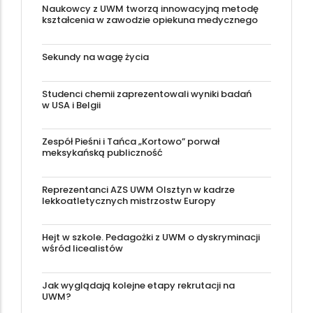
Naukowcy z UWM tworzą innowacyjną metodę
kształcenia w zawodzie opiekuna medycznego
Sekundy na wagę życia
Studenci chemii zaprezentowali wyniki badań
w USA i Belgii
Zespół Pieśni i Tańca „Kortowo” porwał
meksykańską publiczność
Reprezentanci AZS UWM Olsztyn w kadrze
lekkoatletycznych mistrzostw Europy
Hejt w szkole. Pedagożki z UWM o dyskryminacji
wśród licealistów
Jak wyglądają kolejne etapy rekrutacji na
UWM?