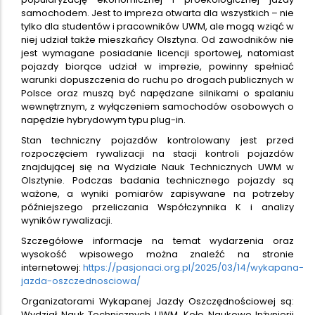
samochodem. Jest to impreza otwarta dla wszystkich – nie
tylko dla studentów i pracowników UWM, ale mogą wziąć w
niej udział także mieszkańcy Olsztyna. Od zawodników nie
jest wymagane posiadanie licencji sportowej, natomiast
pojazdy biorące udział w imprezie, powinny spełniać
warunki dopuszczenia do ruchu po drogach publicznych w
Polsce oraz muszą być napędzane silnikami o spalaniu
wewnętrznym, z wyłączeniem samochodów osobowych o
napędzie hybrydowym typu plug-in.
Stan techniczny pojazdów kontrolowany jest przed
rozpoczęciem rywalizacji na stacji kontroli pojazdów
znajdującej się na Wydziale Nauk Technicznych UWM w
Olsztynie. Podczas badania technicznego pojazdy są
ważone, a wyniki pomiarów zapisywane na potrzeby
późniejszego przeliczania Współczynnika K i analizy
wyników rywalizacji.
Szczegółowe informacje na temat wydarzenia oraz
wysokość wpisowego można znaleźć na stronie
internetowej:
https://pasjonaci.org.pl/2025/03/14/wykapana-
jazda-oszczednosciowa/
Organizatorami Wykapanej Jazdy Oszczędnościowej są:
Wydział Nauk Technicznych UWM, Koło Naukowe Inżynierii