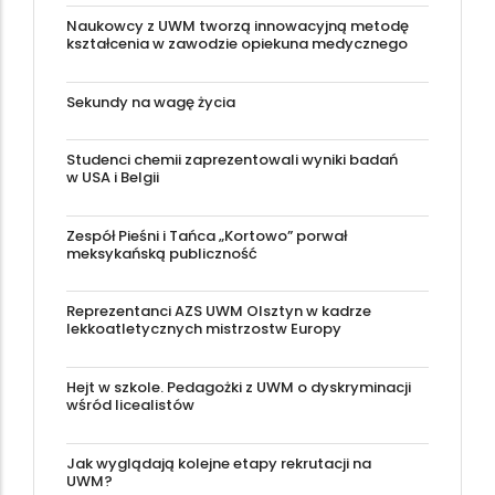
Naukowcy z UWM tworzą innowacyjną metodę
kształcenia w zawodzie opiekuna medycznego
Sekundy na wagę życia
Studenci chemii zaprezentowali wyniki badań
w USA i Belgii
Zespół Pieśni i Tańca „Kortowo” porwał
meksykańską publiczność
Reprezentanci AZS UWM Olsztyn w kadrze
lekkoatletycznych mistrzostw Europy
Hejt w szkole. Pedagożki z UWM o dyskryminacji
wśród licealistów
Jak wyglądają kolejne etapy rekrutacji na
UWM?