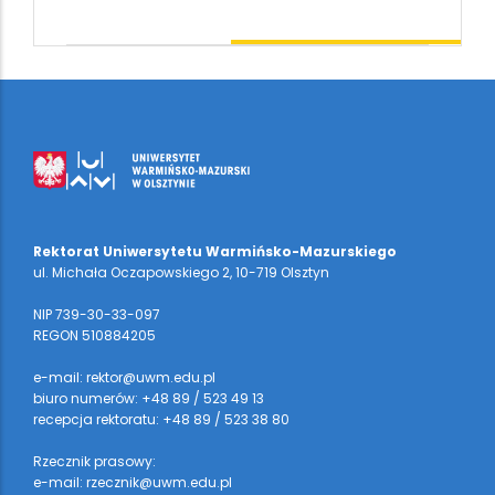
Rektorat Uniwersytetu Warmińsko-Mazurskiego
ul. Michała Oczapowskiego 2, 10-719 Olsztyn
NIP 739-30-33-097
REGON 510884205
e-mail: rektor@uwm.edu.pl
biuro numerów: +48 89 / 523 49 13
recepcja rektoratu: +48 89 / 523 38 80
Rzecznik prasowy:
e-mail: rzecznik@uwm.edu.pl