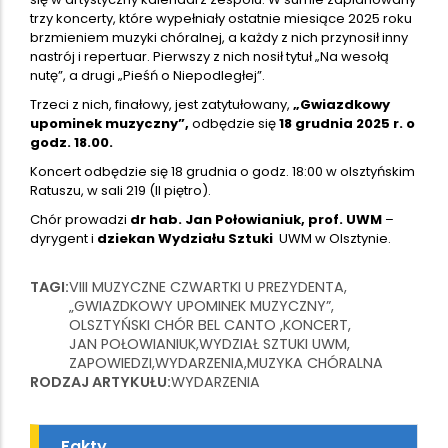
trzy koncerty, które wypełniały ostatnie miesiące 2025 roku
brzmieniem muzyki chóralnej, a każdy z nich przynosił inny
nastrój i repertuar. Pierwszy z nich nosił tytuł „Na wesołą
nutę”, a drugi „Pieśń o Niepodległej”.
Trzeci z nich, finałowy, jest zatytułowany,
„Gwiazdkowy
upominek muzyczny”,
odbędzie się
18 grudnia 2025 r. o
godz. 18.00.
Koncert odbędzie się 18 grudnia o godz. 18:00 w olsztyńskim
Ratuszu, w sali 219 (II piętro).
Chór prowadzi
dr hab. Jan Połowianiuk, prof. UWM
–
dyrygent i
dziekan Wydziału Sztuki
UWM w Olsztynie.
TAGI
VIII MUZYCZNE CZWARTKI U PREZYDENTA
„GWIAZDKOWY UPOMINEK MUZYCZNY”
OLSZTYŃSKI CHÓR BEL CANTO
KONCERT
JAN POŁOWIANIUK
WYDZIAŁ SZTUKI UWM
ZAPOWIEDZI
WYDARZENIA
MUZYKA CHÓRALNA
RODZAJ ARTYKUŁU
WYDARZENIA
Fakty