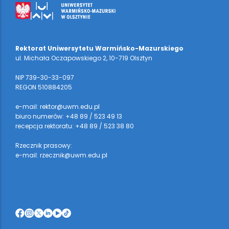
Rektorat Uniwersytetu Warmińsko-Mazurskiego
ul. Michała Oczapowskiego 2, 10-719 Olsztyn
NIP 739-30-33-097
REGON 510884205
e-mail: rektor@uwm.edu.pl
biuro numerów: +48 89 / 523 49 13
recepcja rektoratu: +48 89 / 523 38 80
Rzecznik prasowy:
e-mail: rzecznik@uwm.edu.pl