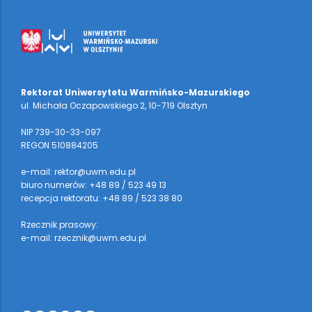
Rektorat Uniwersytetu Warmińsko-Mazurskiego
ul. Michała Oczapowskiego 2, 10-719 Olsztyn
NIP 739-30-33-097
REGON 510884205
e-mail: rektor@uwm.edu.pl
biuro numerów: +48 89 / 523 49 13
recepcja rektoratu: +48 89 / 523 38 80
Rzecznik prasowy:
e-mail: rzecznik@uwm.edu.pl