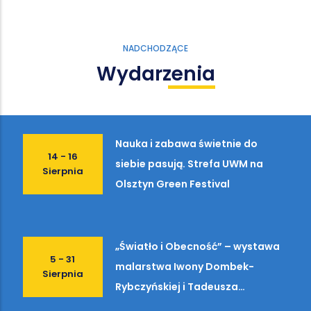
NADCHODZĄCE
Wydarzenia
Nauka i zabawa świetnie do
14 - 16
siebie pasują. Strefa UWM na
Sierpnia
Olsztyn Green Festival
„Światło i Obecność” – wystawa
5 - 31
malarstwa Iwony Dombek-
Sierpnia
Rybczyńskiej i Tadeusza
Bałakiera w Starej Kotłowni