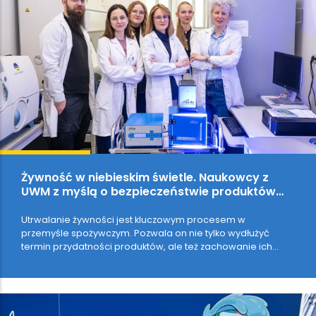
Żywność w niebieskim świetle. Naukowcy z
UWM z myślą o bezpieczeństwie produktów
spożywczych
Utrwalanie żywności jest kluczowym procesem w
przemyśle spożywczym. Pozwala on nie tylko wydłużyć
termin przydatności produktów, ale też zachowanie ich
wysoką jakość. Oprócz metod biologicznych,…