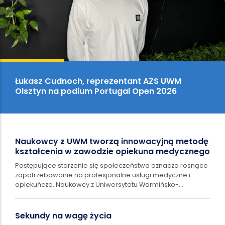
Łukasz Cudnoch, reprezentant AZS UWM
Olsztyn na podium Portugal Open 2026
Naukowcy z UWM tworzą innowacyjną metodę
kształcenia w zawodzie opiekuna medycznego
Postępujące starzenie się społeczeństwa oznacza rosnące
zapotrzebowanie na profesjonalne usługi medyczne i
opiekuńcze. Naukowcy z Uniwersytetu Warmińsko-
Mazurskiego w Olsztynie realizują projekt,…
Sekundy na wagę życia