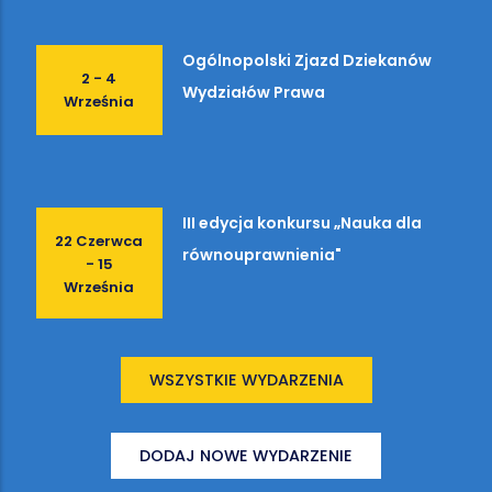
Ogólnopolski Zjazd Dziekanów
2 - 4
Wydziałów Prawa
Września
III edycja konkursu „Nauka dla
22 Czerwca
równouprawnienia"
- 15
Września
WSZYSTKIE WYDARZENIA
DODAJ NOWE WYDARZENIE