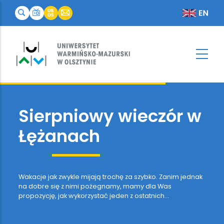
Sierpniowy
wieczór
w
Łężanach
Wakacje jak zwykle mijają trochę za szybko. Zanim jednak
na dobre się z nimi pożegnamy, mamy dla Was
propozycję, jak wykorzystać jeden z ostatnich
tegorocznych letnich wieczorów. Już 23 sierpnia Łężany
po raz kolejny otworzą bramy swojego pałacu.