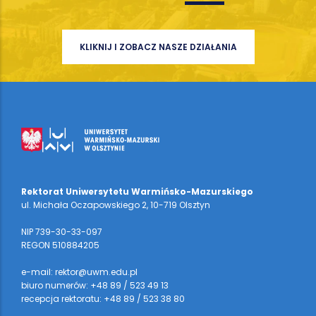
KLIKNIJ I ZOBACZ NASZE DZIAŁANIA
Rektorat Uniwersytetu Warmińsko-Mazurskiego
ul. Michała Oczapowskiego 2, 10-719 Olsztyn
NIP 739-30-33-097
REGON 510884205
e-mail: rektor@uwm.edu.pl
biuro numerów: +48 89 / 523 49 13
recepcja rektoratu: +48 89 / 523 38 80