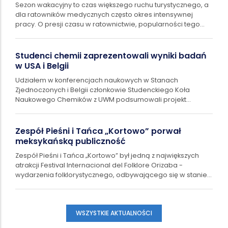
Sezon wakacyjny to czas większego ruchu turystycznego, a
dla ratowników medycznych często okres intensywnej
pracy. O presji czasu w ratownictwie, popularności tego
kierunku studiów i projektach…
Studenci chemii zaprezentowali wyniki badań
w USA i Belgii
Udziałem w konferencjach naukowych w Stanach
Zjednoczonych i Belgii członkowie Studenckiego Koła
Naukowego Chemików z UWM podsumowali projekt
naukowy poświęcony składowi chemicznemu i aktywności…
Zespół Pieśni i Tańca „Kortowo” porwał
meksykańską publiczność
Zespół Pieśni i Tańca „Kortowo” był jedną z największych
atrakcji Festival Internacional del Folklore Orizaba -
wydarzenia folklorystycznego, odbywającego się w stanie
Veracruz w Meksyku. Zespół…
WSZYSTKIE AKTUALNOŚCI