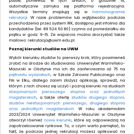
pulsie, ponieważ w tych dniach, o godzinie 15,
automatycznie zamyka się platforma rejestracyjna.
Wszystkie terminy znajdują się w
harmonogramie
rekrutacji
. W razie problemów lub wątpliwości podczas
przechodzenia przez system IRK, dostępna jest infolinia dla
kandydatów (tel. 89 524 50 80) czynna od poniedziałku do
piątku w godz. 9-15. Ze wsparcia można skorzystać także
mailowo: rekrutacja@uwm.edu.pl.
Poznaj kierunki studiów na UWM
Wybór kierunku studiów to pierwszy krok, który powinieneś
zrobić na drodze do studiowania. Uniwersytet Warmińsko-
Mazurski w Olsztynie ma ich do zaoferowania aż 75 na
piętnastu wydziałach
, w Szkole Zdrowia Publicznego oraz
Filii w Ełku, dlatego zanim złożysz aplikację, sprawdź, na
którym z nich chcesz się uczyć i poznaj kierunki na studiach
stacjonarnych pierwszego stopnia oraz jednolitych
magisterskich
, a także ofertę
studiów drugiego stopnia,
studiów niestacjonarnych pierwszego, drugiego stopnia
oraz jednolitych magisterskich
. W roku akademickim
2023/2024 Uniwersytet Warmińsko-Mazurski w Olsztynie
otworzył również
nowe kierunki
, które są odpowiedzią na
zapotrzebowanie rynkowe. To, o czym warto pamiętać, to
fakt, że podczas jednej rekrutacji możesz aplikować na