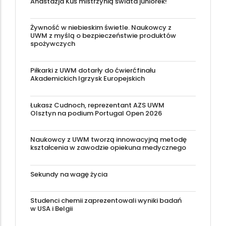
Anastazja Kuś mistrzynią świata juniorek!
Żywność w niebieskim świetle. Naukowcy z
UWM z myślą o bezpieczeństwie produktów
spożywczych
Piłkarki z UWM dotarły do ćwierćfinału
Akademickich Igrzysk Europejskich
Łukasz Cudnoch, reprezentant AZS UWM
Olsztyn na podium Portugal Open 2026
Naukowcy z UWM tworzą innowacyjną metodę
kształcenia w zawodzie opiekuna medycznego
Sekundy na wagę życia
Studenci chemii zaprezentowali wyniki badań
w USA i Belgii