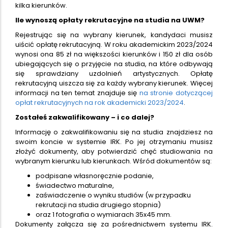
kilka kierunków.
Ile wynoszą opłaty rekrutacyjne na studia na UWM?
Rejestrując się na wybrany kierunek, kandydaci musisz
uiścić opłatę rekrutacyjną. W roku akademickim 2023/2024
wynosi ona 85 zł na większości kierunków i 150 zł dla osób
ubiegających się o przyjęcie na studia, na które odbywają
się sprawdziany uzdolnień artystycznych. Opłatę
rekrutacyjną uiszcza się za każdy wybrany kierunek. Więcej
informacji na ten temat znajduje się
na stronie dotyczącej
opłat rekrutacyjnych na rok akademicki 2023/2024
.
Zostałeś zakwalifikowany – i co dalej?
Informację o zakwalifikowaniu się na studia znajdziesz na
swoim koncie w systemie IRK. Po jej otrzymaniu musisz
złożyć dokumenty, aby potwierdzić chęć studiowania na
wybranym kierunku lub kierunkach. Wśród dokumentów są:
podpisane własnoręcznie podanie,
świadectwo maturalne,
zaświadczenie o wyniku studiów (w przypadku
rekrutacji na studia drugiego stopnia)
oraz 1 fotografia o wymiarach 35x45 mm.
Dokumenty załącza się za pośrednictwem systemu IRK.