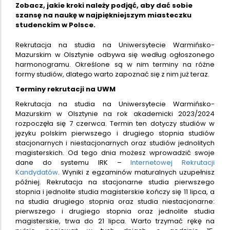
Zobacz, jakie kroki należy podjąć, aby dać sobie
szansę na naukę w najpiękniejszym miasteczku
studenckim w Polsce.
Rekrutacja na studia na Uniwersytecie Warmińsko-
Mazurskim w Olsztynie odbywa się według ogłoszonego
harmonogramu. Określone są w nim terminy na różne
formy studiów, dlatego warto zapoznać się z nim już teraz.
Terminy rekrutacji na UWM
Rekrutacja na studia na Uniwersytecie Warmińsko-
Mazurskim w Olsztynie na rok akademicki 2023/2024
rozpoczęła się 7 czerwca. Termin ten dotyczy studiów w
języku polskim pierwszego i drugiego stopnia studiów
stacjonarnych i niestacjonarnych oraz studiów jednolitych
magisterskich. Od tego dnia możesz wprowadzić swoje
dane do systemu IRK –
Internetowej Rekrutacji
Kandydatów
. Wyniki z egzaminów maturalnych uzupełnisz
później. Rekrutacja na stacjonarne studia pierwszego
stopnia i jednolite studia magisterskie kończy się 11 lipca, a
na studia drugiego stopnia oraz studia niestacjonarne:
pierwszego i drugiego stopnia oraz jednolite studia
magisterskie, trwa do 21 lipca. Warto trzymać rękę na