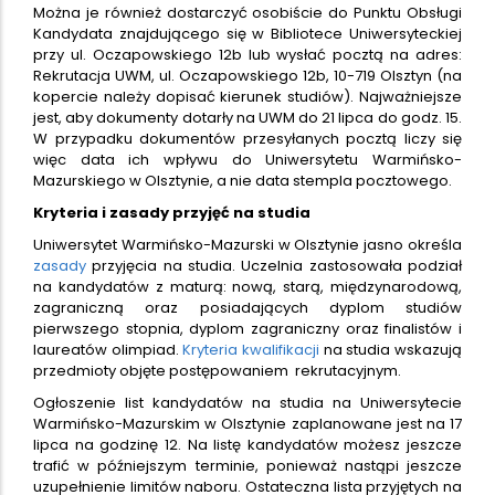
Można je również dostarczyć osobiście do Punktu Obsługi
Kandydata znajdującego się w Bibliotece Uniwersyteckiej
przy ul. Oczapowskiego 12b lub wysłać pocztą na adres:
Rekrutacja UWM, ul. Oczapowskiego 12b, 10-719 Olsztyn (na
kopercie należy dopisać kierunek studiów). Najważniejsze
jest, aby dokumenty dotarły na UWM do 21 lipca do godz. 15.
W przypadku dokumentów przesyłanych pocztą liczy się
więc data ich wpływu do Uniwersytetu Warmińsko-
Mazurskiego w Olsztynie, a nie data stempla pocztowego.
Kryteria i zasady przyjęć na studia
Uniwersytet Warmińsko-Mazurski w Olsztynie jasno określa
zasady
przyjęcia na studia. Uczelnia zastosowała podział
na kandydatów z maturą: nową, starą, międzynarodową,
zagraniczną oraz posiadających dyplom studiów
pierwszego stopnia, dyplom zagraniczny oraz finalistów i
laureatów olimpiad.
Kryteria kwalifikacji
na studia wskazują
przedmioty objęte postępowaniem rekrutacyjnym.
Ogłoszenie list kandydatów na studia na Uniwersytecie
Warmińsko-Mazurskim w Olsztynie zaplanowane jest na 17
lipca na godzinę 12. Na listę kandydatów możesz jeszcze
trafić w późniejszym terminie, ponieważ nastąpi jeszcze
uzupełnienie limitów naboru. Ostateczna lista przyjętych na