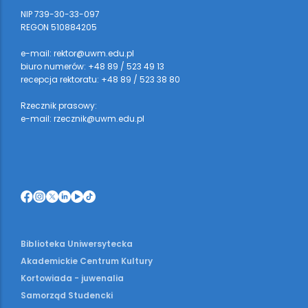
NIP 739-30-33-097
REGON 510884205
e-mail: rektor@uwm.edu.pl
biuro numerów: +48 89 / 523 49 13
recepcja rektoratu: +48 89 / 523 38 80
Rzecznik prasowy:
e-mail: rzecznik@uwm.edu.pl
Biblioteka Uniwersytecka
Akademickie Centrum Kultury
Kortowiada - juwenalia
Samorząd Studencki