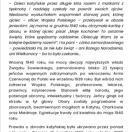
–
Dzieci katyńskie przez długie lata razem z matkami z
tęsknotą i nadzieją czekały na powrót swoich ojców.
Niedawno wysłuchałam wspomnień starszej pani, której
ojciec – oficer Wojska Polskiego – przebywał w obozie
jenieckim. Jej mama w grudniu 1940 roku otrzymała kartkę z
obozu, w której ojciec pisał: „Moje kochane! To ostatnie
święta, które spędzamy oddzielnie. Obiecuję Wam, że w
kolejne będziemy razem!”. I ta pani – córka zamordowanego
– powiedziała mi, że nie lubi świąt – ani Bożego Narodzenia,
ani Wielkanocy – bo to było czekanie…
Wiosną 1940 roku, na mocy decyzji najwyższych władz
Związku Sowieckiego, zamordowano blisko 22 tysięcy
jeńców wojennych zatrzymanych po wkroczeniu Armii
Czerwonej do Polski we wrześniu 1939 roku. Byli wśród nich
żołnierze Wojska Polskiego, profesorowie, lekarze,
prawnicy, inżynierowie. Stanowili elitę narodu, jego
potencjał obronny, intelektualny i twórczy. Jeńcy ginęli od
strzału w tył głowy. Ofiary zostały pogrzebane w
zbiorowych, bezimiennych mogiłach w Katyniu, Charkowie
oraz Miednoje. Egzekucje trwały od kwietnia do maja 1940
roku.
Prawda o zbrodni katyńskiej była ukrywana przez ponad