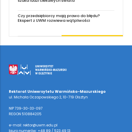
szuka ludzi ciekawych świata
Czy przedsiębiorcy mają prawo do błędu?
Ekspert z UWM rozwiewa wątpliwości
Rektorat Uniwersytetu Warmińsko-Mazurskiego
ul. Michała Oczapowskiego 2, 10-719 Olsztyn
NIP 739-30-33-097
REGON 510884205
e-mail: rektor@uwm.edu.pl
biuro numerów: +48 89 / 523 49 13