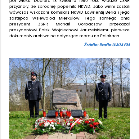
pół wieku. Dopiero 13 kwietnia 1990 roku władze ZSRR
przyznały, że zbrodnię popełniło NKWD. Jako winni zostali
wówczas wskazani komisarz NKWD Ławrientij Beria i jego
zastępca Wsiewołod Mierkułow. Tego samego dnia
prezydent ZSRR Michaił Gorbaczow przekazał
prezydentowi Polski Wojciechowi Jaruzelskiemu pierwsze
dokumenty archiwalne dotyczące mordu na Polakach.
Źródło: Radio UWM FM