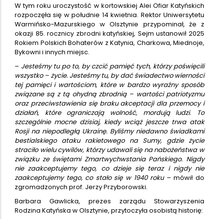
W tym roku uroczystość w kortowskiej Alei Ofiar Katyńskich
rozpoczęła się w południe 14 kwietnia. Rektor Uniwersytetu
Warmińsko-Mazurskiego w Olsztynie przypominał, że z
okazji 85. rocznicy zbrodni katyńskiej, Sejm ustanowił 2025
Rokiem Polskich Bohaterów z Katynia, Charkowa, Miednoje,
Bykowni i innych miejsc.
–
Jesteśmy tu po to, by czcić pamięć tych, którzy poświęcili
wszystko – życie. Jesteśmy tu, by dać świadectwo wierności
tej pamięci i wartościom, które w bardzo wyraźny sposób
związane są z tą ohydną zbrodnią – wartości patriotyzmu
oraz przeciwstawienia się braku akceptacji dla przemocy i
działań, które ograniczają wolność, mordują ludzi. To
szczególnie mocne dzisiaj, kiedy wciąż jeszcze trwa atak
Rosji na niepodległą Ukrainę. Byliśmy niedawno świadkami
bestialskiego ataku rakietowego na Sumy, gdzie życie
straciło wielu cywilów, którzy udawali się na nabożeństwa w
związku ze świętami Zmartwychwstania Pańskiego. Nigdy
nie zaakceptujemy tego, co dzieje się teraz i nigdy nie
zaakceptujemy tego, co stało się w 1940 roku
– mówił do
zgromadzonych prof. Jerzy Przyborowski.
Barbara Gawlicka, prezes zarządu Stowarzyszenia
Rodzina Katyńska w Olsztynie, przytoczyła osobistą historię: