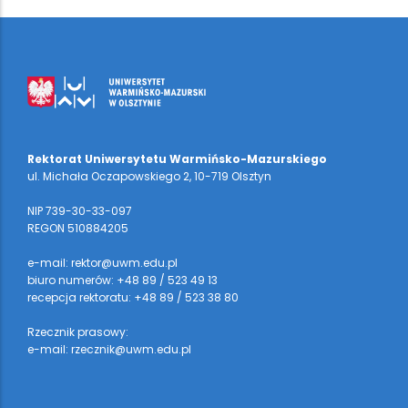
Rektorat Uniwersytetu Warmińsko-Mazurskiego
ul. Michała Oczapowskiego 2, 10-719 Olsztyn
NIP 739-30-33-097
REGON 510884205
e-mail: rektor@uwm.edu.pl
biuro numerów: +48 89 / 523 49 13
recepcja rektoratu: +48 89 / 523 38 80
Rzecznik prasowy:
e-mail: rzecznik@uwm.edu.pl