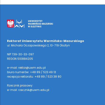
Rektorat Uniwersytetu Warmińsko-Mazurskiego
ul. Michała Oczapowskiego 2, 10-719 Olsztyn
NIP 739-30-33-097
REGON 510884205
e-mail: rektor@uwm.edu.pl
biuro numerów: +48 89 / 523 49 13
recepcja rektoratu: +48 89 / 523 38 80
Rzecznik prasowy:
e-mail: rzecznik@uwm.edu.pl