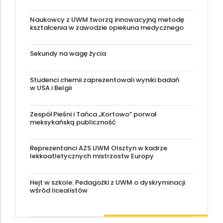
Naukowcy z UWM tworzą innowacyjną metodę
kształcenia w zawodzie opiekuna medycznego
Sekundy na wagę życia
Studenci chemii zaprezentowali wyniki badań
w USA i Belgii
Zespół Pieśni i Tańca „Kortowo” porwał
meksykańską publiczność
Reprezentanci AZS UWM Olsztyn w kadrze
lekkoatletycznych mistrzostw Europy
Hejt w szkole. Pedagożki z UWM o dyskryminacji
wśród licealistów