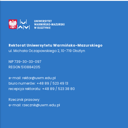
Rektorat Uniwersytetu Warmińsko-Mazurskiego
ul. Michała Oczapowskiego 2, 10-719 Olsztyn
NIP 739-30-33-097
REGON 510884205
e-mail: rektor@uwm.edu.pl
biuro numerów: +48 89 / 523 49 13
recepcja rektoratu: +48 89 / 523 38 80
Rzecznik prasowy:
e-mail: rzecznik@uwm.edu.pl