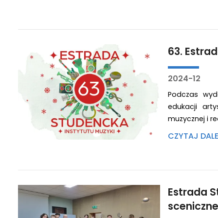
63. Estra
2024-12
Podczas wyda
edukacji art
muzycznej i rea
CZYTAJ DAL
Estrada 
sceniczn