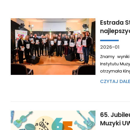
Estrada S
najlepszy
2026-01
Znamy wyniki 
Instytutu Muz
otrzymała King
CZYTAJ DAL
65. Jubil
Muzyki U