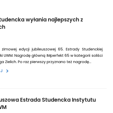
tudencka wyłania najlepszych z
ch
zimowej edycji jubileuszowej 65. Estrady Studenckiej
yki UWM. Nagrodę główną IMperfekt 65 w kategorii soliści
a Zielich. Po raz pierwszy przyznano też nagrodę…
>
EJ
euszowa Estrada Studencka Instytutu
WM