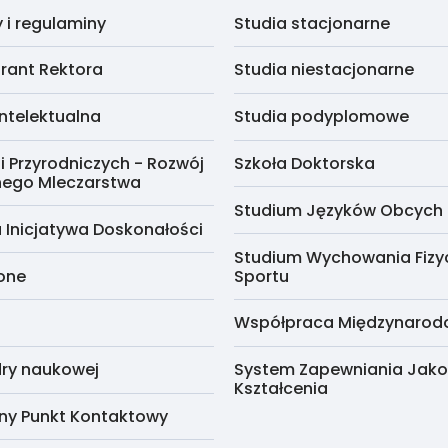
i regulaminy
Studia stacjonarne
rant Rektora
Studia niestacjonarne
ntelektualna
Studia podyplomowe
i Przyrodniczych - Rozwój
Szkoła Doktorska
nego Mleczarstwa
Studium Języków Obcych
 Inicjatywa Doskonałości
Studium Wychowania Fizy
cone
Sportu
Współpraca Międzynaro
ry naukowej
System Zapewniania Jako
Kształcenia
ny Punkt Kontaktowy