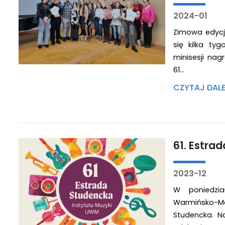
2024-01
Zimowa edycja
się kilka ty
minisesji na
61…
CZYTAJ DAL
61. Estra
2023-12
W poniedzia
Warmińsko-M
Studencka. N