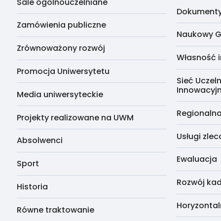
Sale ogólnouczelniane
Dokumenty 
Zamówienia publiczne
Naukowy G
Zrównoważony rozwój
Własność i
Promocja Uniwersytetu
Sieć Uczeln
Innowacyj
Media uniwersyteckie
Regionalna
Projekty realizowane na UWM
Usługi zle
Absolwenci
Ewaluacja
Sport
Rozwój kad
Historia
Horyzontal
Równe traktowanie