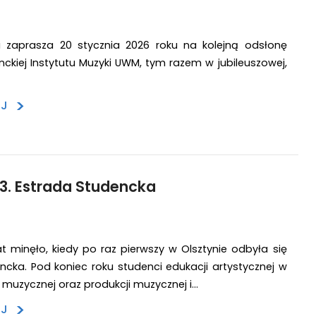
ki zaprasza 20 stycznia 2026 roku na kolejną odsłonę
nckiej Instytutu Muzyki UWM, tym razem w jubileuszowej,
>
EJ
3. Estrada Studencka
lat minęło, kiedy po raz pierwszy w Olsztynie odbyła się
ncka. Pod koniec roku studenci edukacji artystycznej w
i muzycznej oraz produkcji muzycznej i…
>
EJ