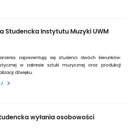
da Studencka Instytutu Muzyki UWM
rzenia zaprezentują się studenci dwóch kierunków:
ystycznej w zakresie sztuki muzycznej oraz produkcji
lizacji dźwięku.
>
EJ
Studencka wyłania osobowości
e