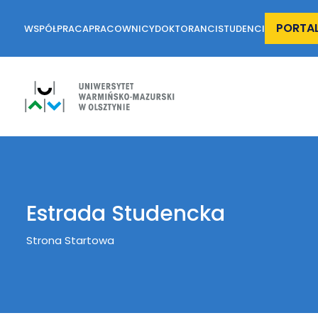
PORTA
WSPÓŁPRACA
PRACOWNICY
DOKTORANCI
STUDENCI
Estrada Studencka
Breadcrumb
Strona Startowa