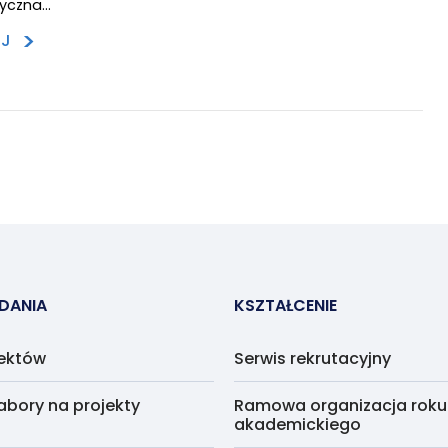
yczna…
>
EJ
ADANIA
KSZTAŁCENIE
jektów
Serwis rekrutacyjny
abory na projekty
Ramowa organizacja roku
akademickiego