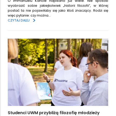
O Immanuelu Kancie napisano już wiele. Nie sposób
wyobrazić sobie jakiejkolwiek „historii filozofii”, w której
postać ta nie pojawiłaby się jako ktoś znaczący. Rodzi się
więc pytanie: czy można…
>
CZYTAJ DALEJ
Studenci UWM przybliżą filozofię młodzieży