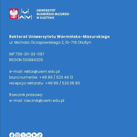
Rektorat Uniwersytetu Warmińsko-Mazurskiego
ul. Michała Oczapowskiego 2, 10-719 Olsztyn
NIP 739-30-33-097
REGON 510884205
e-mail: rektor@uwm.edu.pl
biuro numerów: +48 89 / 523 49 13
recepcja rektoratu: +48 89 / 523 38 80
Rzecznik prasowy:
e-mail: rzecznik@uwm.edu.pl