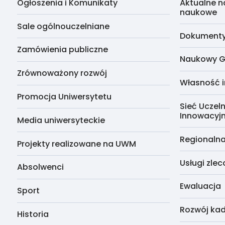
Ogłoszenia i Komunikaty
Aktualne n
naukowe
Sale ogólnouczelniane
Dokumenty 
Zamówienia publiczne
Naukowy G
Zrównoważony rozwój
Własność i
Promocja Uniwersytetu
Sieć Uczeln
Innowacyj
Media uniwersyteckie
Regionalna
Projekty realizowane na UWM
Usługi zle
Absolwenci
Ewaluacja
Sport
Rozwój kad
Historia