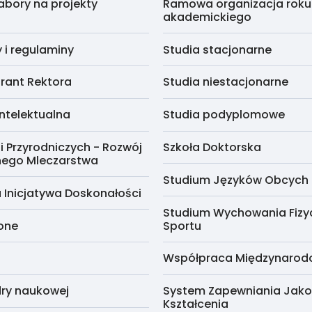
abory na projekty
Ramowa organizacja roku
akademickiego
i regulaminy
Studia stacjonarne
rant Rektora
Studia niestacjonarne
ntelektualna
Studia podyplomowe
i Przyrodniczych - Rozwój
Szkoła Doktorska
nego Mleczarstwa
Studium Języków Obcych
 Inicjatywa Doskonałości
Studium Wychowania Fizy
cone
Sportu
Współpraca Międzynaro
ry naukowej
System Zapewniania Jako
Kształcenia