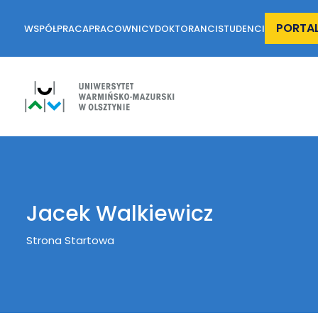
PORTA
WSPÓŁPRACA
PRACOWNICY
DOKTORANCI
STUDENCI
Jacek Walkiewicz
Breadcrumb
Strona Startowa