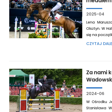
medalem m
2025-04
Lena Marusza
Olsztyn. W Ha
się na począt
CZYTAJ DAL
Za nami k
Wadowsk
2024-06
W Ośrodku Je
Stanisława W