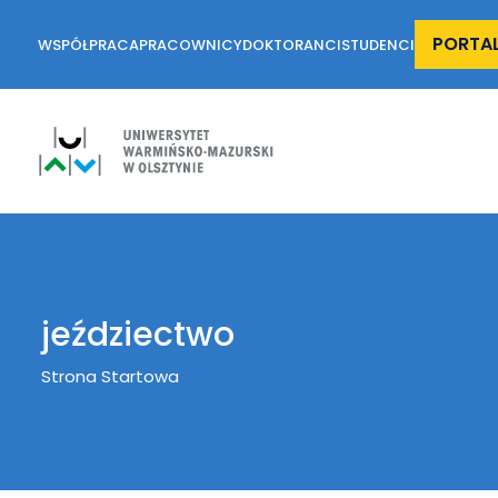
PORTA
WSPÓŁPRACA
PRACOWNICY
DOKTORANCI
STUDENCI
jeździectwo
Breadcrumb
Strona Startowa