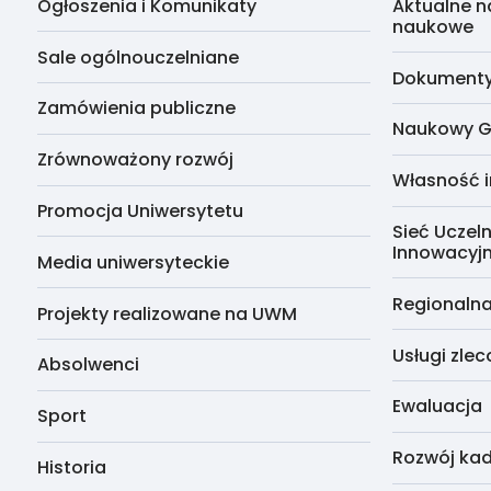
Ogłoszenia i Komunikaty
Aktualne n
naukowe
Sale ogólnouczelniane
Dokumenty 
Zamówienia publiczne
Naukowy G
Zrównoważony rozwój
Własność i
Promocja Uniwersytetu
Sieć Uczeln
Innowacyj
Media uniwersyteckie
Regionalna
Projekty realizowane na UWM
Usługi zle
Absolwenci
Ewaluacja
Sport
Rozwój kad
Historia