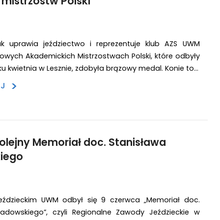
istrzostw Polski
k uprawia jeździectwo i reprezentuje klub AZS UWM
lowych Akademickich Mistrzostwach Polski, które odbyły
ku kwietnia w Lesznie, zdobyła brązowy medal. Konie to…
>
EJ
olejny Memoriał doc. Stanisława
iego
ździeckim UWM odbył się 9 czerwca „Memoriał doc.
adowskiego”, czyli Regionalne Zawody Jeździeckie w