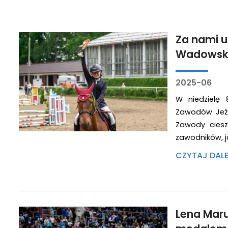
Za nami u
Wadowsk
2025-06
W niedzielę 
Zawodów Jeźd
Zawody ciesz
zawodników, j
CZYTAJ DAL
Lena Maru