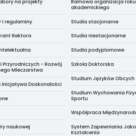
abory na projekty
Ramowa organizacja roku
akademickiego
i regulaminy
Studia stacjonarne
rant Rektora
Studia niestacjonarne
ntelektualna
Studia podyplomowe
i Przyrodniczych - Rozwój
Szkoła Doktorska
nego Mleczarstwa
Studium Języków Obcych
 Inicjatywa Doskonałości
Studium Wychowania Fizy
cone
Sportu
Współpraca Międzynaro
ry naukowej
System Zapewniania Jako
Kształcenia