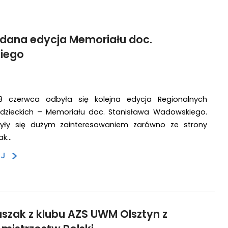
dana edycja Memoriału doc.
iego
8 czerwca odbyła się kolejna edycja Regionalnych
zieckich – Memoriału doc. Stanisława Wadowskiego.
yły się dużym zainteresowaniem zarówno ze strony
ak…
>
EJ
szak z klubu AZS UWM Olsztyn z