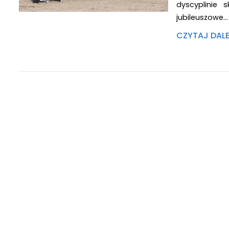
dyscyplinie 
jubileuszowe…
CZYTAJ DAL