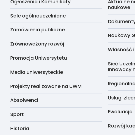
Ogłoszenia i Komunikaty
Aktualne n
naukowe
Sale ogólnouczelniane
Dokumenty 
Zamówienia publiczne
Naukowy G
Zrównoważony rozwój
Własność i
Promocja Uniwersytetu
Sieć Uczeln
Innowacyj
Media uniwersyteckie
Regionalna
Projekty realizowane na UWM
Usługi zle
Absolwenci
Ewaluacja
Sport
Rozwój kad
Historia