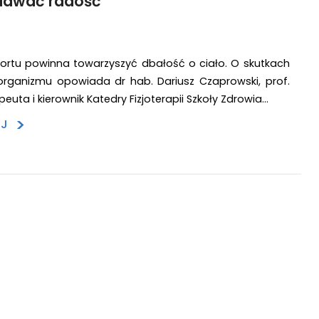
awać radość
ortu powinna towarzyszyć dbałość o ciało. O skutkach
organizmu opowiada dr hab. Dariusz Czaprowski, prof.
peuta i kierownik Katedry Fizjoterapii Szkoły Zdrowia…
>
EJ