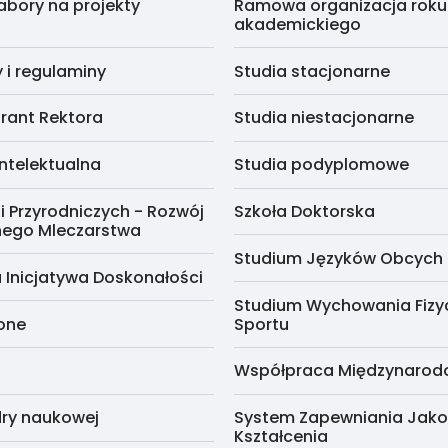
abory na projekty
Ramowa organizacja roku
akademickiego
i regulaminy
Studia stacjonarne
rant Rektora
Studia niestacjonarne
ntelektualna
Studia podyplomowe
i Przyrodniczych - Rozwój
Szkoła Doktorska
nego Mleczarstwa
Studium Języków Obcych
 Inicjatywa Doskonałości
Studium Wychowania Fizy
cone
Sportu
Współpraca Międzynaro
ry naukowej
System Zapewniania Jako
Kształcenia