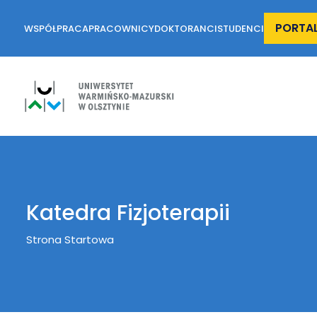
PORTA
WSPÓŁPRACA
PRACOWNICY
DOKTORANCI
STUDENCI
Katedra Fizjoterapii
Breadcrumb
Strona Startowa