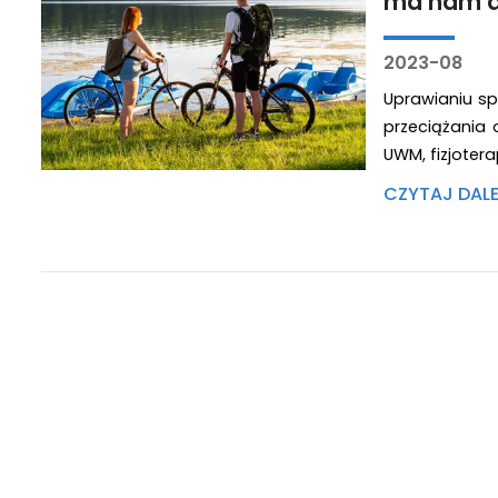
ma nam d
2023-08
Uprawianiu sp
przeciążania 
UWM, fizjotera
CZYTAJ DAL