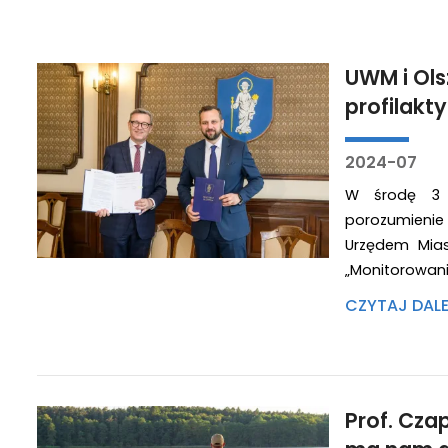
UWM i Ols
profilakt
2024-07
W środę 3 l
porozumieni
Urzędem Mias
„Monitorowan
CZYTAJ DAL
Prof. Cza