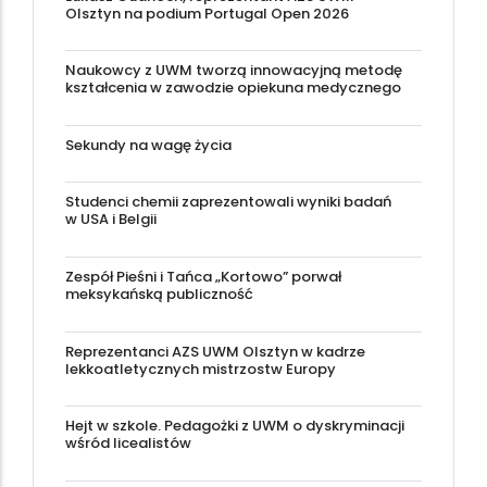
Olsztyn na podium Portugal Open 2026
Naukowcy z UWM tworzą innowacyjną metodę
kształcenia w zawodzie opiekuna medycznego
Sekundy na wagę życia
Studenci chemii zaprezentowali wyniki badań
w USA i Belgii
Zespół Pieśni i Tańca „Kortowo” porwał
meksykańską publiczność
Reprezentanci AZS UWM Olsztyn w kadrze
lekkoatletycznych mistrzostw Europy
Hejt w szkole. Pedagożki z UWM o dyskryminacji
wśród licealistów