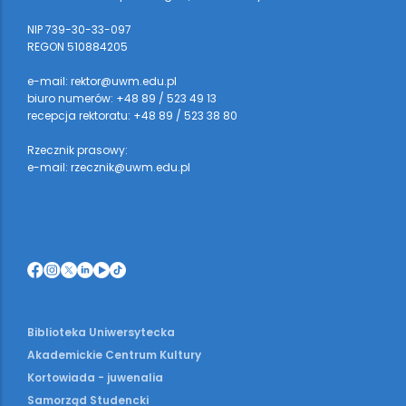
NIP 739-30-33-097
REGON 510884205
e-mail: rektor@uwm.edu.pl
biuro numerów: +48 89 / 523 49 13
recepcja rektoratu: +48 89 / 523 38 80
Rzecznik prasowy:
e-mail: rzecznik@uwm.edu.pl
Biblioteka Uniwersytecka
Akademickie Centrum Kultury
Kortowiada - juwenalia
Samorząd Studencki