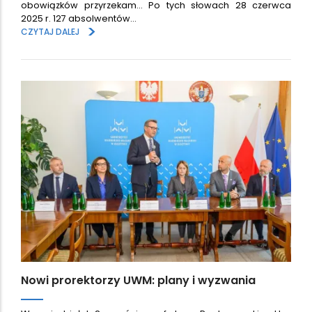
obowiązków przyrzekam... Po tych słowach 28 czerwca
2025 r. 127 absolwentów…
>
CZYTAJ DALEJ
Nowi prorektorzy UWM: plany i wyzwania