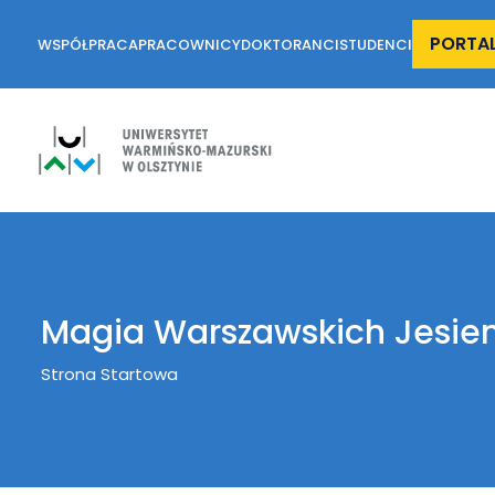
PORTA
WSPÓŁPRACA
PRACOWNICY
DOKTORANCI
STUDENCI
Magia Warszawskich Jesien
Breadcrumb
Strona Startowa