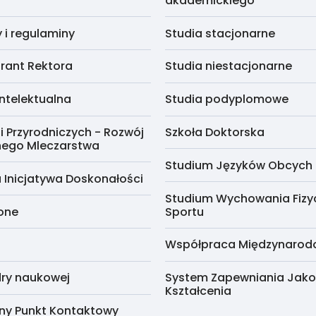
akademickiego
i regulaminy
Studia stacjonarne
rant Rektora
Studia niestacjonarne
ntelektualna
Studia podyplomowe
i Przyrodniczych - Rozwój
Szkoła Doktorska
nego Mleczarstwa
Studium Języków Obcych
 Inicjatywa Doskonałości
Studium Wychowania Fizy
cone
Sportu
Współpraca Międzynaro
ry naukowej
System Zapewniania Jako
Kształcenia
ny Punkt Kontaktowy