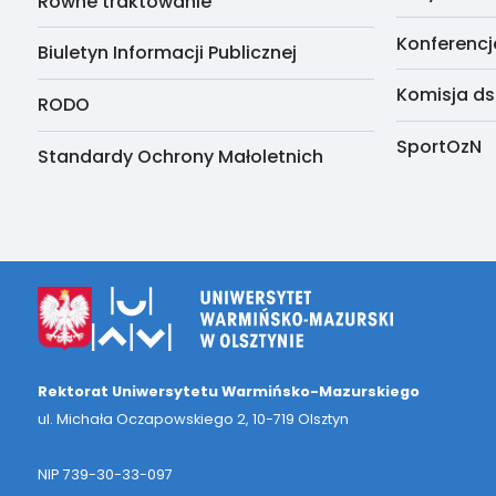
Równe traktowanie
Konferencj
Biuletyn Informacji Publicznej
Komisja ds
RODO
SportOzN
Standardy Ochrony Małoletnich
Rektorat Uniwersytetu Warmińsko-Mazurskiego
ul. Michała Oczapowskiego 2, 10-719 Olsztyn
NIP 739-30-33-097