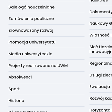
naukowe
Sale ogólnouczelniane
Dokumenty 
Zamówienia publiczne
Naukowy G
Zrównoważony rozwój
Własność i
Promocja Uniwersytetu
Sieć Uczeln
Innowacyj
Media uniwersyteckie
Regionalna
Projekty realizowane na UWM
Usługi zle
Absolwenci
Ewaluacja
Sport
Rozwój kad
Historia
Horyzontal