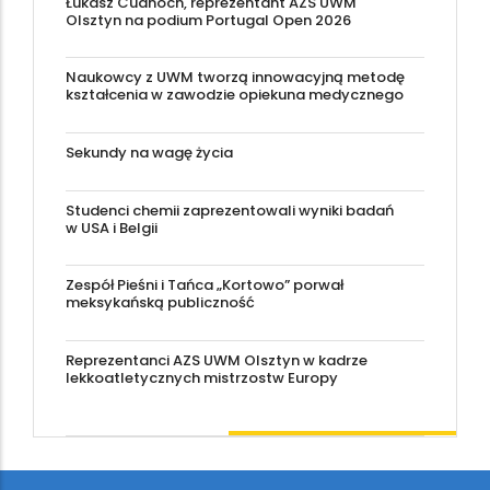
Łukasz Cudnoch, reprezentant AZS UWM
Olsztyn na podium Portugal Open 2026
Naukowcy z UWM tworzą innowacyjną metodę
kształcenia w zawodzie opiekuna medycznego
Sekundy na wagę życia
Studenci chemii zaprezentowali wyniki badań
w USA i Belgii
Zespół Pieśni i Tańca „Kortowo” porwał
meksykańską publiczność
Reprezentanci AZS UWM Olsztyn w kadrze
lekkoatletycznych mistrzostw Europy