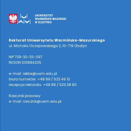
Rektorat Uniwersytetu Warmińsko-Mazurskiego
ul. Michała Oczapowskiego 2, 10-719 Olsztyn
NIP 739-30-33-097
REGON 510884205
e-mail: rektor@uwm.edu.pl
biuro numerów: +48 89 / 523 49 13
recepcja rektoratu: +48 89 / 523 38 80
Rzecznik prasowy:
e-mail: rzecznik@uwm.edu.pl