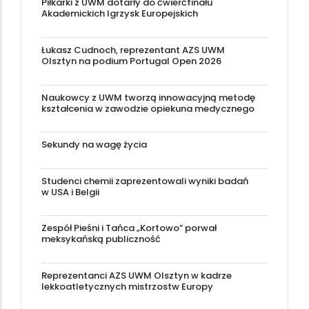
Piłkarki z UWM dotarły do ćwierćfinału
Akademickich Igrzysk Europejskich
Łukasz Cudnoch, reprezentant AZS UWM
Olsztyn na podium Portugal Open 2026
Naukowcy z UWM tworzą innowacyjną metodę
kształcenia w zawodzie opiekuna medycznego
Sekundy na wagę życia
Studenci chemii zaprezentowali wyniki badań
w USA i Belgii
Zespół Pieśni i Tańca „Kortowo” porwał
meksykańską publiczność
Reprezentanci AZS UWM Olsztyn w kadrze
lekkoatletycznych mistrzostw Europy