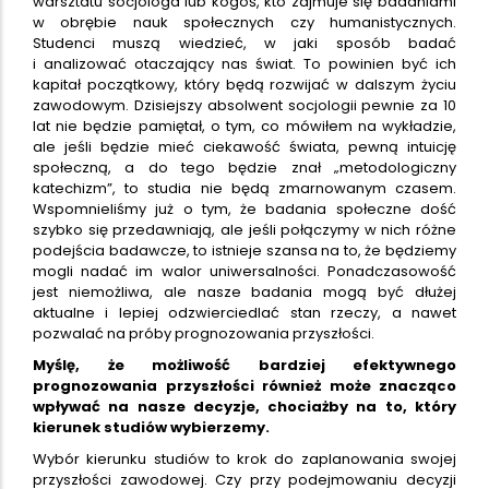
warsztatu socjologa lub kogoś, kto zajmuje się badaniami
w obrębie nauk społecznych czy humanistycznych.
Studenci muszą wiedzieć, w jaki sposób badać
i analizować otaczający nas świat. To powinien być ich
kapitał początkowy, który będą rozwijać w dalszym życiu
zawodowym. Dzisiejszy absolwent socjologii pewnie za 10
lat nie będzie pamiętał, o tym, co mówiłem na wykładzie,
ale jeśli będzie mieć ciekawość świata, pewną intuicję
społeczną, a do tego będzie znał „metodologiczny
katechizm”, to studia nie będą zmarnowanym czasem.
Wspomnieliśmy już o tym, że badania społeczne dość
szybko się przedawniają, ale jeśli połączymy w nich różne
podejścia badawcze, to istnieje szansa na to, że będziemy
mogli nadać im walor uniwersalności. Ponadczasowość
jest niemożliwa, ale nasze badania mogą być dłużej
aktualne i lepiej odzwierciedlać stan rzeczy, a nawet
pozwalać na próby prognozowania przyszłości.
Myślę, że możliwość bardziej efektywnego
prognozowania przyszłości również może znacząco
wpływać na nasze decyzje, chociażby na to, który
kierunek studiów wybierzemy.
Wybór kierunku studiów to krok do zaplanowania swojej
przyszłości zawodowej. Czy przy podejmowaniu decyzji