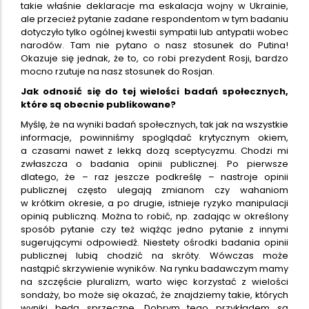
takie właśnie deklaracje ma eskalacja wojny w Ukrainie,
ale przecież pytanie zadane respondentom w tym badaniu
dotyczyło tylko ogólnej kwestii sympatii lub antypatii wobec
narodów. Tam nie pytano o nasz stosunek do Putina!
Okazuje się jednak, że to, co robi prezydent Rosji, bardzo
mocno rzutuje na nasz stosunek do Rosjan.
Jak odnosić się do tej wielości badań społecznych,
które są obecnie publikowane?
Myślę, że na wyniki badań społecznych, tak jak na wszystkie
informacje, powinniśmy spoglądać krytycznym okiem,
a czasami nawet z lekką dozą sceptycyzmu. Chodzi mi
zwłaszcza o badania opinii publicznej. Po pierwsze
dlatego, że – raz jeszcze podkreślę – nastroje opinii
publicznej często ulegają zmianom czy wahaniom
w krótkim okresie, a po drugie, istnieje ryzyko manipulacji
opinią publiczną. Można to robić, np. zadając w określony
sposób pytanie czy też wiążąc jedno pytanie z innymi
sugerującymi odpowiedź. Niestety ośrodki badania opinii
publicznej lubią chodzić na skróty. Wówczas może
nastąpić skrzywienie wyników. Na rynku badawczym mamy
na szczęście pluralizm, warto więc korzystać z wielości
sondaży, bo może się okazać, że znajdziemy takie, których
wyniki będą sprzeczne. Dobrym tego przykładem są