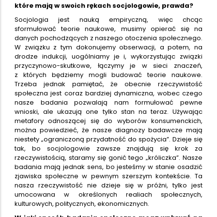
które mają w swoich rękach socjologowie, prawda?
Socjologia jest nauką empiryczną, więc chcąc
sformułować teorie naukowe, musimy opierać się na
danych pochodzących z naszego otoczenia społecznego.
W związku z tym dokonujemy obserwacji, a potem, na
drodze indukcji, uogólniamy je i, wykorzystując związki
przyczynowo-skutkowe, łączymy je w sieci znaczeń,
z których będziemy mogli budować teorie naukowe.
Trzeba jednak pamiętać, że obecnie rzeczywistość
społeczna jest coraz bardziej dynamiczna, wobec czego
nasze badania pozwalają nam formułować pewne
wnioski, ale ukazują one tylko stan na teraz. Używając
metafory odnoszącej się do wyborów konsumenckich,
można powiedzieć, że nasze diagnozy badawcze mają
niestety „ograniczoną przydatność do spożycia”. Dzieje się
tak, bo socjologowie zawsze znajdują się krok za
rzeczywistością, staramy się gonić tego „króliczka”. Nasze
badania mają jednak sens, bo jesteśmy w stanie osadzić
zjawiska społeczne w pewnym szerszym kontekście. Ta
nasza rzeczywistość nie dzieje się w próżni, tylko jest
umocowana w określonych realiach społecznych,
kulturowych, politycznych, ekonomicznych.