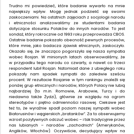
Trudno mi powiedzieć, które badanie wywarło na mnie
największy wpływ. Mogę jednak podzielić się swoimi
zaskoczeniami. Na ostatnich zajęciach z socjologii narodu
i etniczności analizowaliśmy ze studentami badania
dotyczące stosunku Polaków do innych narodów. To jest
sondaż, który rokrocznie od 1993 roku przeprowadza CBOS.
Ostatnie badanie pokazało obecność pewnych procesów,
które mnie, jako badacza zjawisk etnicznych, zaskoczyło.
Okazało się, że znacząco pogorszyła się nasza sympatia
wobec Rosjan. W minionych latach obserwowaliśmy, że
w przypadku tego narodu co czwarty, a nawet co trzeci
respondent lubił Rosjan. Natomiast dane z ubiegłego roku
pokazały nam spadek sympatii do zaledwie sześciu
procent. W rezultacie Rosjanie w tym rankingu znaleźli się
poniżej grup etnicznych i narodów, których Polacy nie lubią
najbardziej (to m.in. Romowie, Arabowie, Turcy i do
niedawna także Żydzi), głównie ze względu na ogrom
stereotypów i piętno odmienności rasowej. Ciekawe jest
też to, że wyraźnie spadł poziom naszej sympatii wobec
Białorusinów i węgierskich „bratanków”. Za to obserwujemy
wzrost pozytywnych odczuć wobec – i tak tradycyjnie przez
nas lubianych – narodów „zachodnich” (Amerykanów,
Anglików, Włochów). Oczywiście, decydujący wpływ na