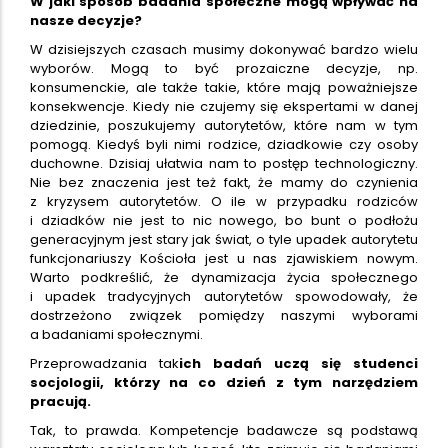
W jaki sposób badania społeczne mogą wpływać na
nasze decyzje?
W dzisiejszych czasach musimy dokonywać bardzo wielu
wyborów. Mogą to być prozaiczne decyzje, np.
konsumenckie, ale także takie, które mają poważniejsze
konsekwencje. Kiedy nie czujemy się ekspertami w danej
dziedzinie, poszukujemy autorytetów, które nam w tym
pomogą. Kiedyś byli nimi rodzice, dziadkowie czy osoby
duchowne. Dzisiaj ułatwia nam to postęp technologiczny.
Nie bez znaczenia jest też fakt, że mamy do czynienia
z kryzysem autorytetów. O ile w przypadku rodziców
i dziadków nie jest to nic nowego, bo bunt o podłożu
generacyjnym jest stary jak świat, o tyle upadek autorytetu
funkcjonariuszy Kościoła jest u nas zjawiskiem nowym.
Warto podkreślić, że dynamizacja życia społecznego
i upadek tradycyjnych autorytetów spowodowały, że
dostrzeżono związek pomiędzy naszymi wyborami
a badaniami społecznymi.
Przeprowadzania tak
ich badań uczą się studenci
socjologii, którzy na co dzień z tym narzędziem
pracują.
Tak, to prawda. Kompetencje badawcze są podstawą