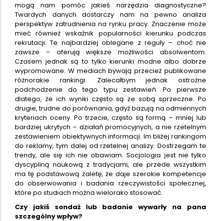
mogą nam pomóc jakieś narzędzia diagnostyczne?
Twardych danych dostarczy nam na pewno analiza
perspektyw zatrudnienia na rynku pracy. Znaczenie może
mieć również wskaźnik popularności kierunku podczas
rekrutacji. Te najbardziej oblegane z reguły – choć nie
zawsze – oferują większe możliwości absolwentom.
Czasem jednak są to tylko kierunki modne albo dobrze
wypromowane. W mediach bywają przecież publikowane
różnorakie rankingi. Zalecałbym jednak ostrożne
podchodzenie do tego typu zestawień. Po pierwsze
dlatego, że ich wyniki często są ze sobą sprzeczne. Po
drugie, trudne do porównania, gdyż bazują na odmiennych
kryteriach oceny. Po trzecie, często są formą – mniej lub
bardziej ukrytych – działań promocyjnych, a nie rzetelnym
zestawieniem obiektywnych informacji. Im bliżej rankingom
do reklamy, tym dalej od rzetelnej analizy. Dostrzegam te
trendy, ale się ich nie obawiam. Socjologia jest nie tylko
dyscypliną naukową z tradycjami, ale przede wszystkim
ma tę podstawową zaletę, że daje szerokie kompetencje
do obserwowania i badania rzeczywistości społecznej,
które po studiach można wielorako stosować.
Czy jakiś sondaż lub badanie wywarły na pana
szczególny wpływ?