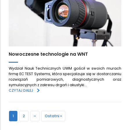
Nowoczesne technologie na WNT
Wydział Nauk Technicznych UWM gościł w swoich murach
firmę EC TEST Systems, która specjalizuje się w dostarczaniu
rozwiązań pomiarowych, diagnostycznych oraz
symulacyjnych z zakresu drgań i akustyki…
>
CZYTAJ DALEJ
Paginacja
Bieżąca
1
Strona
2
Następna
››
Ostatnia
Ostatni »
strona
strona
strona