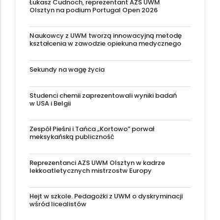
Łukasz Cudnoch, reprezentant AZS UWM
Olsztyn na podium Portugal Open 2026
Naukowcy z UWM tworzą innowacyjną metodę
kształcenia w zawodzie opiekuna medycznego
Sekundy na wagę życia
Studenci chemii zaprezentowali wyniki badań
w USA i Belgii
Zespół Pieśni i Tańca „Kortowo” porwał
meksykańską publiczność
Reprezentanci AZS UWM Olsztyn w kadrze
lekkoatletycznych mistrzostw Europy
Hejt w szkole. Pedagożki z UWM o dyskryminacji
wśród licealistów