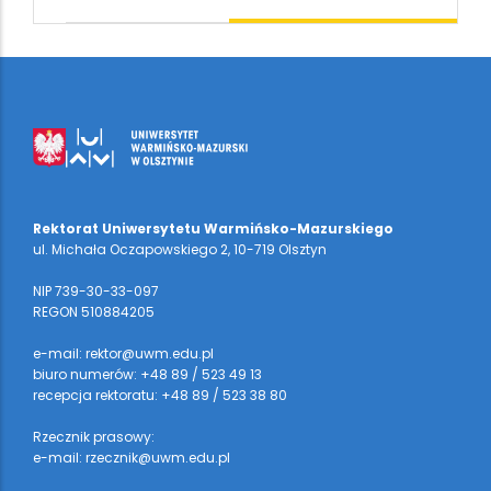
Rektorat Uniwersytetu Warmińsko-Mazurskiego
ul. Michała Oczapowskiego 2, 10-719 Olsztyn
NIP 739-30-33-097
REGON 510884205
e-mail: rektor@uwm.edu.pl
biuro numerów: +48 89 / 523 49 13
recepcja rektoratu: +48 89 / 523 38 80
Rzecznik prasowy:
e-mail: rzecznik@uwm.edu.pl