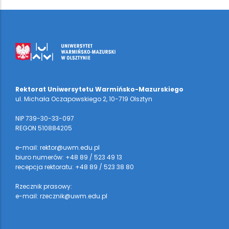
Rektorat Uniwersytetu Warmińsko-Mazurskiego
ul. Michała Oczapowskiego 2, 10-719 Olsztyn
NIP 739-30-33-097
REGON 510884205
e-mail: rektor@uwm.edu.pl
biuro numerów: +48 89 / 523 49 13
recepcja rektoratu: +48 89 / 523 38 80
Rzecznik prasowy:
e-mail: rzecznik@uwm.edu.pl