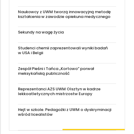
Naukowcy z UWM tworzą innowacyjną metodę
kształcenia w zawodzie opiekuna medycznego
Sekundy na wagę życia
Studenci chemii zaprezentowali wyniki badań
w USA i Belgii
Zespół Pieśni i Tańca „Kortowo” porwał
meksykańską publiczność
Reprezentanci AZS UWM Olsztyn w kadrze
lekkoatletycznych mistrzostw Europy
Hejt w szkole. Pedagożki z UWM o dyskryminacji
wśród licealistów