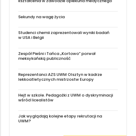
kształcenia w zawodzie opiekuna medycznego
Sekundy na wagę życia
Studenci chemii zaprezentowali wyniki badań
w USA i Belgii
Zespół Pieśni i Tańca „Kortowo” porwał
meksykańską publiczność
Reprezentanci AZS UWM Olsztyn w kadrze
lekkoatletycznych mistrzostw Europy
Hejt w szkole. Pedagożki z UWM o dyskryminacji
wśród licealistów
Jak wyglądają kolejne etapy rekrutacji na
UWM?