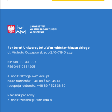
Rektorat Uniwersytetu Warmińsko-Mazurskiego
ul. Michała Oczapowskiego 2, 10-719 Olsztyn
NIP 739-30-33-097
REGON 510884205
e-mail: rektor@uwm.edu.pl
biuro numerów: +48 89 / 523 49 13
recepcja rektoratu: +48 89 / 523 38 80
Rzecznik prasowy:
e-mail: rzecznik@uwm.edu.pl