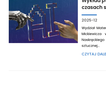
Wykład pt
czasach sz
2025-12
Wydział Mate
Mickiewicza
Naskręckieg
sztucznej…
CZYTAJ DAL