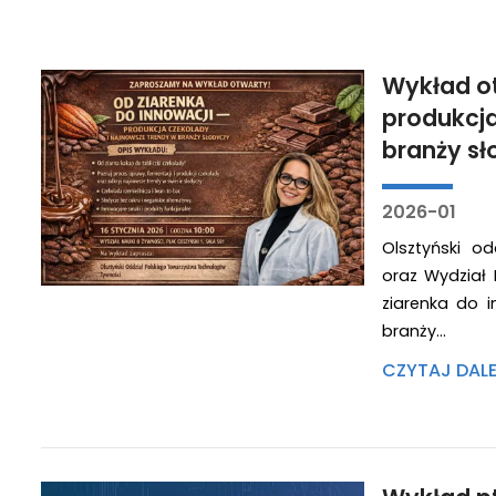
Wykład ot
produkcja
branży sł
2026-01
Olsztyński o
oraz Wydział
ziarenka do 
branży…
CZYTAJ DAL