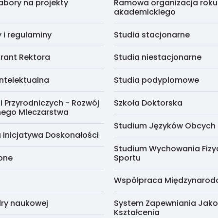
abory na projekty
Ramowa organizacja roku
akademickiego
i regulaminy
Studia stacjonarne
rant Rektora
Studia niestacjonarne
ntelektualna
Studia podyplomowe
i Przyrodniczych - Rozwój
Szkoła Doktorska
nego Mleczarstwa
Studium Języków Obcych
 Inicjatywa Doskonałości
Studium Wychowania Fizy
cone
Sportu
Współpraca Międzynaro
ry naukowej
System Zapewniania Jako
Kształcenia