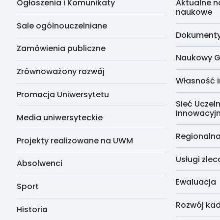
Ogłoszenia i Komunikaty
Aktualne n
naukowe
Sale ogólnouczelniane
Dokumenty 
Zamówienia publiczne
Naukowy G
Zrównoważony rozwój
Własność i
Promocja Uniwersytetu
Sieć Uczeln
Innowacyj
Media uniwersyteckie
Regionalna
Projekty realizowane na UWM
Usługi zle
Absolwenci
Ewaluacja
Sport
Rozwój kad
Historia