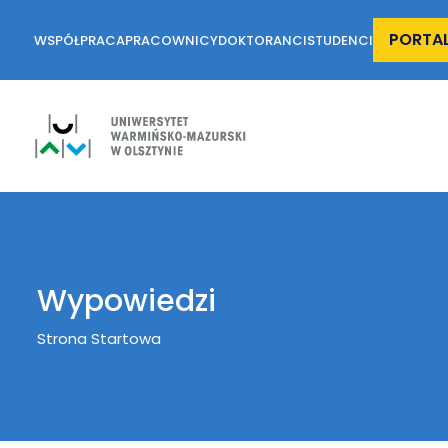
PORTA
WSPÓŁPRACA
PRACOWNICY
DOKTORANCI
STUDENCI
Wypowiedzi
Breadcrumb
Strona Startowa