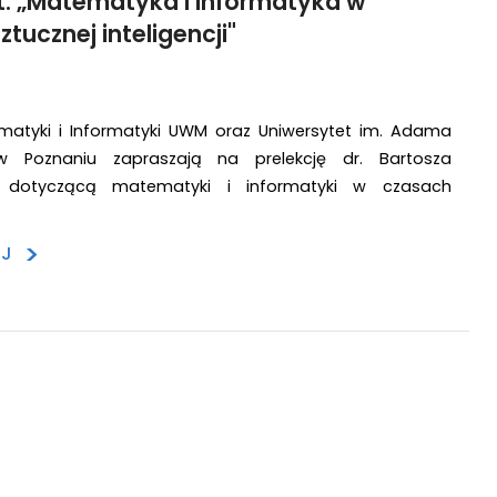
. „Matematyka i informatyka w
tucznej inteligencji"
matyki i Informatyki UWM oraz Uniwersytet im. Adama
 w Poznaniu zapraszają na prelekcję dr. Bartosza
o dotyczącą matematyki i informatyki w czasach
>
EJ