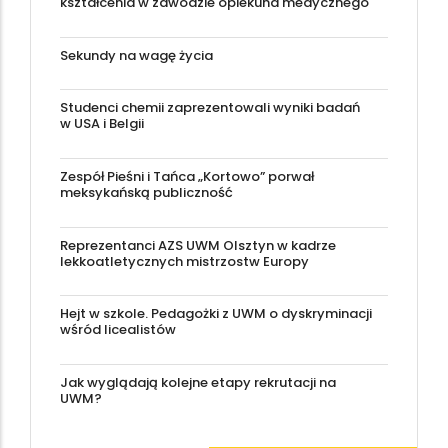
kształcenia w zawodzie opiekuna medycznego
Sekundy na wagę życia
Studenci chemii zaprezentowali wyniki badań
w USA i Belgii
Zespół Pieśni i Tańca „Kortowo” porwał
meksykańską publiczność
Reprezentanci AZS UWM Olsztyn w kadrze
lekkoatletycznych mistrzostw Europy
Hejt w szkole. Pedagożki z UWM o dyskryminacji
wśród licealistów
Jak wyglądają kolejne etapy rekrutacji na
UWM?