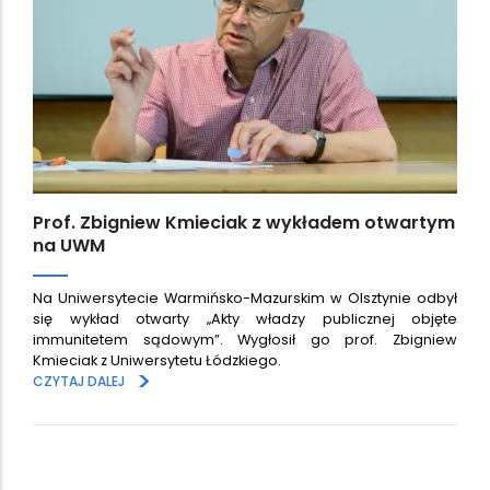
Prof. Zbigniew Kmieciak z wykładem otwartym
na UWM
Na Uniwersytecie Warmińsko-Mazurskim w Olsztynie odbył
się wykład otwarty „Akty władzy publicznej objęte
immunitetem sądowym”. Wygłosił go prof. Zbigniew
Kmieciak z Uniwersytetu Łódzkiego.
>
CZYTAJ DALEJ