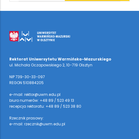
Rektorat Uniwersytetu Warmińsko-Mazurskiego
ul. Michała Oczapowskiego 2, 10-719 Olsztyn
NIP 739-30-33-097
REGON 510884205
e-mail: rektor@uwm.edu.pl
biuro numerów: +48 89 / 523 49 13
recepcja rektoratu: +48 89 / 523 38 80
Rzecznik prasowy:
e-mail: rzecznik@uwm.edu.pl