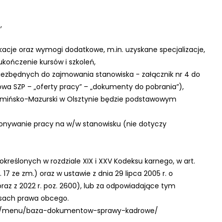
,
acje oraz wymogi dodatkowe, m.in. uzyskane specjalizacje,
ukończenie kursów i szkoleń,
iezbędnych do zajmowania stanowiska - załącznik nr 4 do
owa SZP – „oferty pracy” – „dokumenty do pobrania”),
armińsko-Mazurski w Olsztynie będzie podstawowym
onywanie pracy na w/w stanowisku (nie dotyczy
określonych w rozdziale XIX i XXV Kodeksu karnego, w art.
z. 17 ze zm.) oraz w ustawie z dnia 29 lipca 2005 r. o
 oraz z 2022 r. poz. 2600), lub za odpowiadające tym
isach prawa obcego.
u.pl/menu/baza-dokumentow-sprawy-kadrowe/