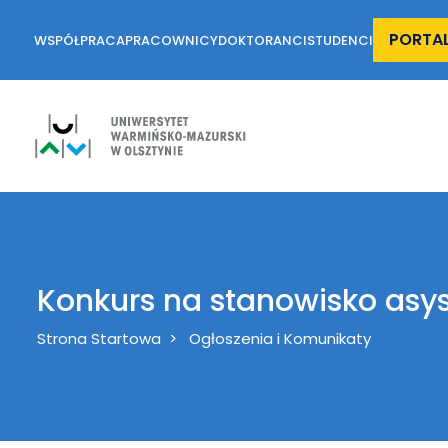
PORTA
WSPÓŁPRACA
PRACOWNICY
DOKTORANCI
STUDENCI
Konkurs na stanowisko asy
Breadcrumb
Strona Startowa
Ogłoszenia i Komunikaty