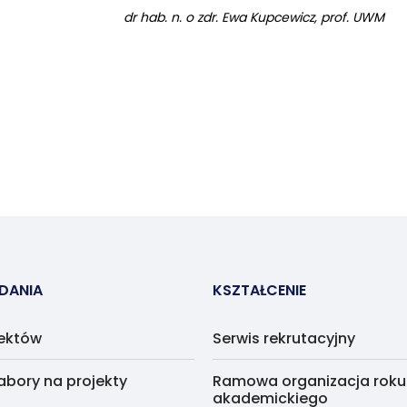
dr hab. n. o zdr. Ewa Kupcewicz, prof. UWM
ADANIA
KSZTAŁCENIE
jektów
Serwis rekrutacyjny
abory na projekty
Ramowa organizacja roku
akademickiego