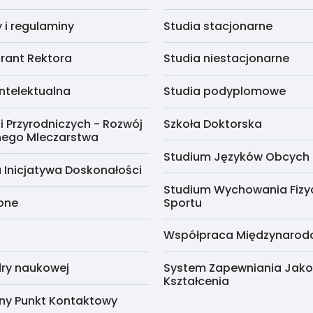
i regulaminy
Studia stacjonarne
rant Rektora
Studia niestacjonarne
ntelektualna
Studia podyplomowe
i Przyrodniczych - Rozwój
Szkoła Doktorska
nego Mleczarstwa
Studium Języków Obcych
 Inicjatywa Doskonałości
Studium Wychowania Fizy
cone
Sportu
Współpraca Międzynaro
ry naukowej
System Zapewniania Jako
Kształcenia
ny Punkt Kontaktowy