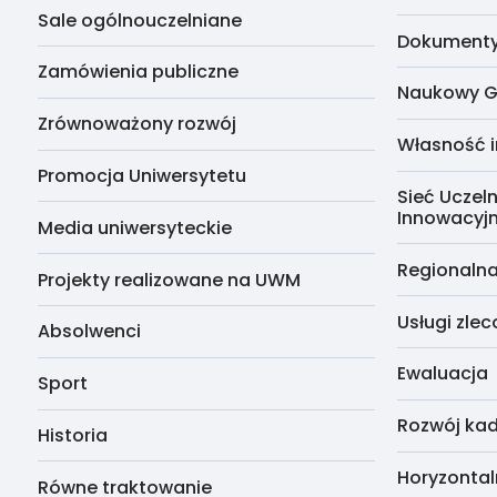
Sale ogólnouczelniane
Dokumenty 
Zamówienia publiczne
Naukowy G
Zrównoważony rozwój
Własność i
Promocja Uniwersytetu
Sieć Uczeln
Innowacyj
Media uniwersyteckie
Regionalna
Projekty realizowane na UWM
Usługi zle
Absolwenci
Ewaluacja
Sport
Rozwój kad
Historia
Horyzontal
Równe traktowanie