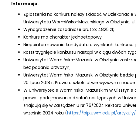
Informacje:
Zgłoszenia na konkurs należy składać w Dziekanacie
Uniwersytetu Warmińsko-Mazurskiego w Olsztynie, ul. Ż
Wynagrodzenie zasadnicze brutto:
4825 zł
;
Konkurs ma charakter jednoetapowy;
Niepoinformowanie kandydata o wynikach konkursu j
Rozstrzygnięcie konkursu nastąpi w ciągu dwóch ty
Uniwersytet Warmińsko-Mazurski w Olsztynie zastrze
bez podania przyczyn;
Uniwersytet Warmińsko-Mazurski w Olsztynie będzi
20 lipca 2018 r. Prawo o szkolnictwie wyższym i nauce (t
W Uniwersytecie Warmińsko-Mazurskim w Olsztynie 
prawa i podejmowania działań następczych w Uniwer
znajdują się w Zarządzeniu Nr 76/2024 Rektora Uniwe
września 2024 roku (
https://bip.uwm.edu.pl/artykul