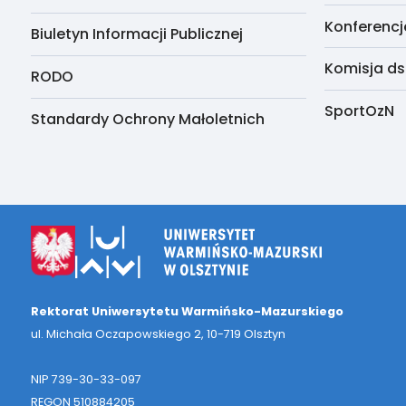
Konferencj
Biuletyn Informacji Publicznej
Komisja ds
RODO
SportOzN
Standardy Ochrony Małoletnich
Rektorat Uniwersytetu Warmińsko-Mazurskiego
ul. Michała Oczapowskiego 2, 10-719 Olsztyn
NIP 739-30-33-097
REGON 510884205