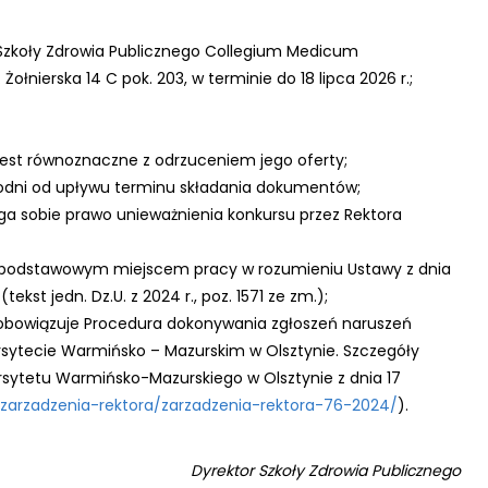
 Szkoły Zdrowia Publicznego Collegium Medicum
ołnierska 14 C pok. 203, w terminie do 18 lipca 2026 r.;
est równoznaczne z odrzuceniem jego oferty;
godni od upływu terminu składania dokumentów;
ga sobie prawo unieważnienia konkursu przez Rektora
e podstawowym miejscem pracy w rozumieniu Ustawy z dnia
ekst jedn. Dz.U. z 2024 r., poz. 1571 ze zm.);
obowiązuje Procedura dokonywania zgłoszeń naruszeń
sytecie Warmińsko – Mazurskim w Olsztynie. Szczegóły
rsytetu Warmińsko-Mazurskiego w Olsztynie z dnia 17
y/zarzadzenia-rektora/zarzadzenia-rektora-76-2024/
).
Dyrektor Szkoły Zdrowia Publicznego