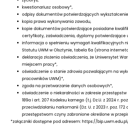
życiorys,
kwestionariusz osobowy*,
odpisy dokumentów potwierdzających wykształcenie
kopia prawa wykonywania zawodu,
kopie dokumentów potwierdzające posiadane kwalifik
certyfikaty, zaświadczenia, dyplomy potwierdzające 
informacja o spełnieniu wymagań kwalifikacyjnych n
Statutu UWM w Olsztynie, tabela 6a (strona internet
deklaracja złożenia oświadczenia, że Uniwersytet W
miejscem pracy*,
oświadczenie o stanie zdrowia pozwalającym na wyk
pracowników UWM)*,
zgoda na przetwarzanie danych osobowych*,
oświadczenie o niekaralności w zakresie przestępstw 
189a i art. 207 Kodeksu karnego (t.j. Dz.U. z 2024 r. po
przeciwdziałaniu narkomanii (Dz. U. z 2023 r. poz. 172
przestępstwom czyny zabronione określone w przep
*załączniki dostępne pod adresem: https://bip.uwm.ed