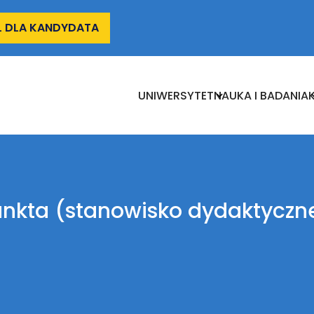
L DLA KANDYDATA
UNIWERSYTET
Nauka
I
UNIWERSYTET
NAUKA I BADANIA
Badania
unkta (stanowisko dydaktyczn