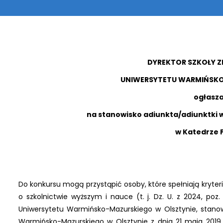
DYREKTOR SZKOŁY 
UNIWERSYTETU WARMIŃSKO
ogłasz
na stanowisko adiunkta/adiunktki
w Katedrze 
Do konkursu mogą przystąpić osoby, które spełniają kryteria 
o szkolnictwie wyższym i nauce (t. j. Dz. U. z 2024, poz
Uniwersytetu Warmińsko-Mazurskiego w Olsztynie, stano
Warmińsko-Mazurskiego w Olsztynie z dnia 21 maja 2019