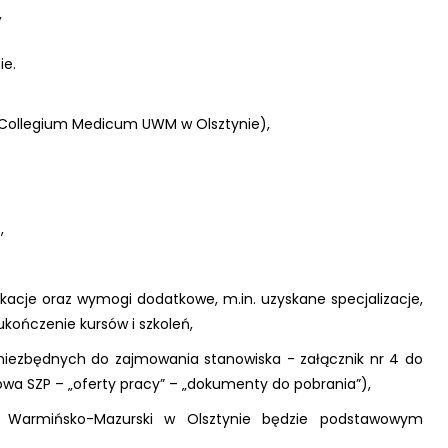
,
ie.
. Collegium Medicum UWM w Olsztynie),
,
acje oraz wymogi dodatkowe, m.in. uzyskane specjalizacje,
ukończenie kursów i szkoleń,
niezbędnych do zajmowania stanowiska - załącznik nr 4 do
owa SZP – „oferty pracy” – „dokumenty do pobrania”),
tet Warmińsko-Mazurski w Olsztynie będzie podstawowym