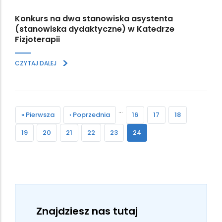
Konkurs na dwa stanowiska asystenta
(stanowiska dydaktyczne) w Katedrze
Fizjoterapii
>
CZYTAJ DALEJ
Paginacja
…
First
« Pierwsza
Previous
‹ Poprzednia
Strona
16
Strona
17
Strona
18
page
page
Strona
19
Strona
20
Strona
21
Strona
22
Strona
23
Bieżąca
24
strona
Znajdziesz nas tutaj