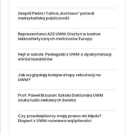
Zespół Pieśni i Tańca „Kortowo” porwał
meksykańską publiczność
Reprezentanci AZS UWM Olsztyn w kadrze
lekkoatletycznych mistrzostw Europy
Hejt w szkole. Pedagożki z UWM o dyskryminacji
wśród licealistów
Jak wyglądają kolejne etapy rekrutacji na
UWM?
Prof. Paweł Brzuzan: Szkoła Doktorska UWM
szuka ludzi ciekawych świata
Czy przedsiębiorcy mają prawo do błędu?
Ekspert z UWM rozwiewa wątpliwości