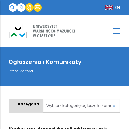
Ogłoszenia i Komunikaty
Breadcrumb
Strona Startowa
Kategoria
Konkurs na stanowisko adiunkta w grupie