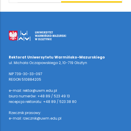
Rektorat Uniwersytetu Warmińsko-Mazurskiego
ul. Michała Oczapowskiego 2, 10-719 Olsztyn
NIP 739-30-33-097
REGON 510884205
e-mail: rektor@uwm.edu.pl
biuro numerów: +48 89 / 523 49 13
recepcja rektoratu: +48 89 / 523 38 80
Rzecznik prasowy:
e-mail: rzecznik@uwm.edu.pl