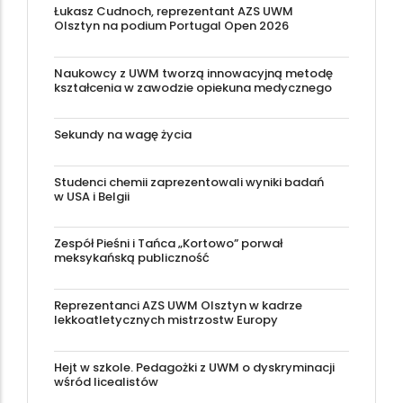
Łukasz Cudnoch, reprezentant AZS UWM
Olsztyn na podium Portugal Open 2026
Naukowcy z UWM tworzą innowacyjną metodę
kształcenia w zawodzie opiekuna medycznego
Sekundy na wagę życia
Studenci chemii zaprezentowali wyniki badań
w USA i Belgii
Zespół Pieśni i Tańca „Kortowo” porwał
meksykańską publiczność
Reprezentanci AZS UWM Olsztyn w kadrze
lekkoatletycznych mistrzostw Europy
Hejt w szkole. Pedagożki z UWM o dyskryminacji
wśród licealistów